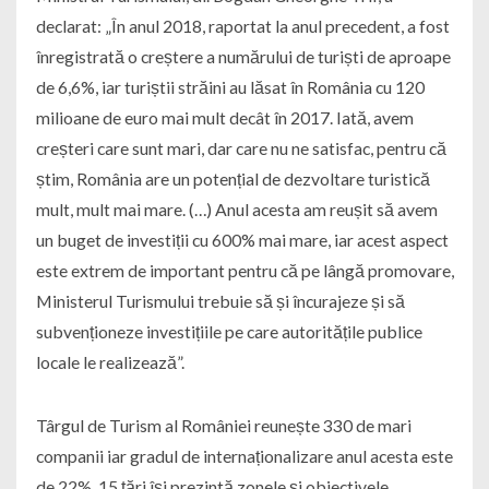
declarat: „În anul 2018, raportat la anul precedent, a fost
înregistrată o creștere a numărului de turiști de aproape
de 6,6%, iar turiștii străini au lăsat în România cu 120
milioane de euro mai mult decât în 2017. Iată, avem
creșteri care sunt mari, dar care nu ne satisfac, pentru că
știm, România are un potențial de dezvoltare turistică
mult, mult mai mare. (…) Anul acesta am reușit să avem
un buget de investiții cu 600% mai mare, iar acest aspect
este extrem de important pentru că pe lângă promovare,
Ministerul Turismului trebuie să și încurajeze și să
subvenționeze investițiile pe care autoritățile publice
locale le realizează”.
Târgul de Turism al României reunește 330 de mari
companii iar gradul de internaționalizare anul acesta este
de 22%. 15 țări își prezintă zonele și obiectivele