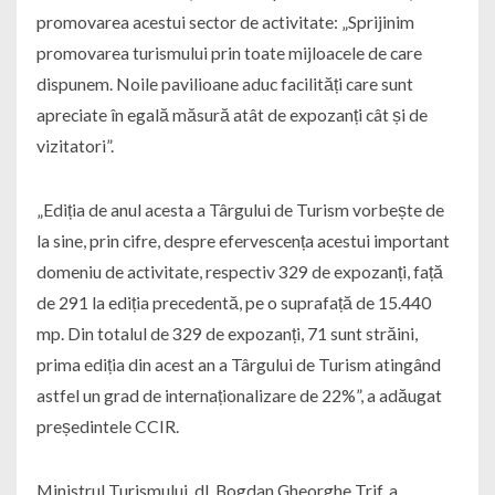
promovarea acestui sector de activitate: „Sprijinim
promovarea turismului prin toate mijloacele de care
dispunem. Noile pavilioane aduc facilități care sunt
apreciate în egală măsură atât de expozanți cât și de
vizitatori”.
„Ediția de anul acesta a Târgului de Turism vorbește de
la sine, prin cifre, despre efervescența acestui important
domeniu de activitate, respectiv 329 de expozanți, față
de 291 la ediția precedentă, pe o suprafață de 15.440
mp. Din totalul de 329 de expozanți, 71 sunt străini,
prima ediția din acest an a Târgului de Turism atingând
astfel un grad de internaționalizare de 22%”, a adăugat
președintele CCIR.
Ministrul Turismului, dl. Bogdan Gheorghe Trif, a