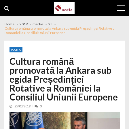
Skip to navigation
Skip to content
Home
2019
martie
25
Cultura română promovată la Ankara sub egida Președinției Rotative a
României la Consiliul Uniunii Europene
POLITIC
Cultura română
promovată la Ankara sub
egida Președinției
Rotative a României la
Consiliul Uniunii Europene
25/03/2019
0