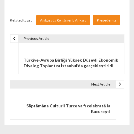
Related tags :
Ambasada României la Ankara
Președenția
Previous Article
Navigare în articole
Türkiye-Avrupa Birliği Yüksek Düzeyli Ekonomik
Diyalog Toplantısı İstanbul’da gerçekleştiridi
Next Article
Săptămâna Culturii Turce va fi celebrată la
București