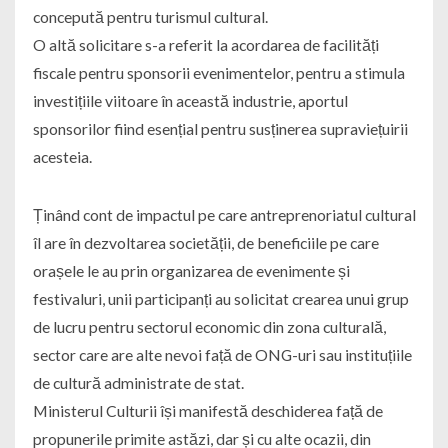
concepută pentru turismul cultural.
O altă solicitare s-a referit la acordarea de facilități
fiscale pentru sponsorii evenimentelor, pentru a stimula
investițiile viitoare în această industrie, aportul
sponsorilor fiind esențial pentru susținerea supraviețuirii
acesteia.
Ținând cont de impactul pe care antreprenoriatul cultural
îl are în dezvoltarea societății, de beneficiile pe care
orașele le au prin organizarea de evenimente și
festivaluri, unii participanți au solicitat crearea unui grup
de lucru pentru sectorul economic din zona culturală,
sector care are alte nevoi față de ONG-uri sau instituțiile
de cultură administrate de stat.
Ministerul Culturii își manifestă deschiderea față de
propunerile primite astăzi, dar și cu alte ocazii, din