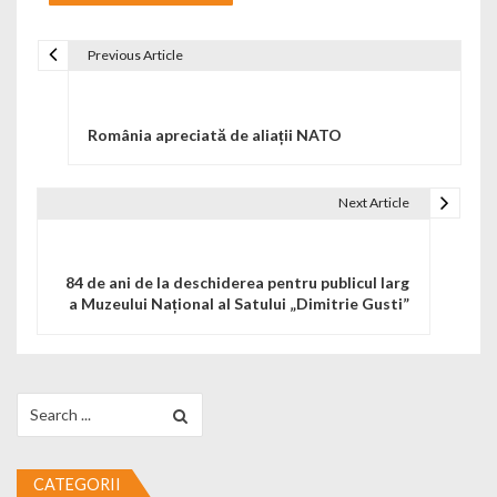
Previous Article
Navigare în articole
România apreciată de aliații NATO
Next Article
84 de ani de la deschiderea pentru publicul larg
a Muzeului Național al Satului „Dimitrie Gusti”
Search for:
CATEGORII