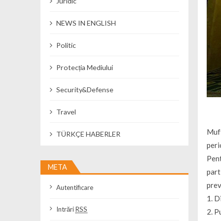
Juridic
NEWS IN ENGLISH
Politic
Protecția Mediului
Security&Defense
Travel
Muft
TÜRKÇE HABERLER
peri
Pent
META
part
prev
Autentificare
1. D
Intrări
RSS
2. P