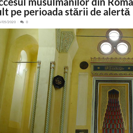
ccesul musulmanilor din Român
lt pe perioada stării de alertă
 de locuri noi la Zlatna prin Programul...
15/07/2026
erea publică pentru proiectul de lege care...
15/07/2026
5/05/2020
0
bis descoperit într-un colet și ascu...
15/07/2026
ă la efortul național pentru protejar...
04/08/2026
FIDELIS din luna august
04/08/2026
ectul Catalogului național al zonelor pri...
04/08/2026