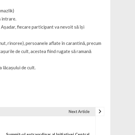
amazlik)
 intrare.
. Așadar, fiecare participant va nevoit să își
nut, rinoree), persoanele aflate în carantină, precum
ăcașurile de cult, acestea fiind rugate să ramană
 lăcașului de cult.
Next Article
Summit-ul extraordinar al Inițiativei Central