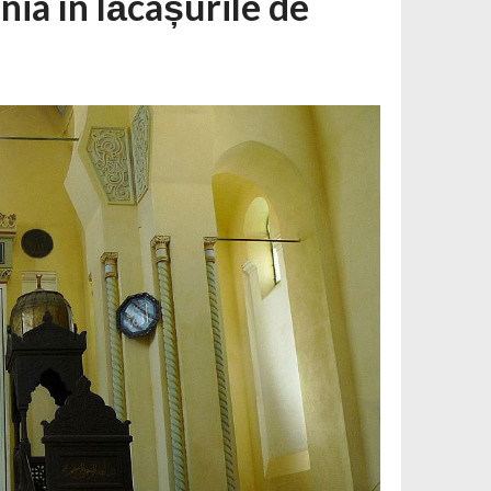
ia în lăcașurile de