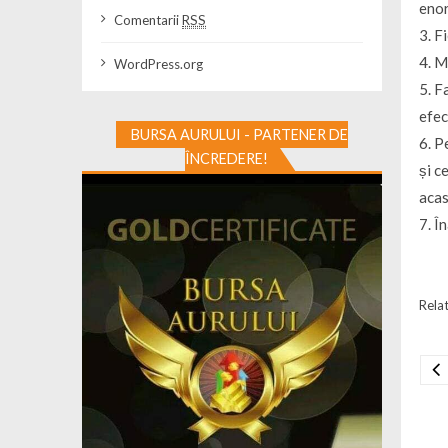
enor
Comentarii
RSS
3. F
4. M
WordPress.org
5. F
efec
BURSA AURULUI - PARTENER DE
6. P
ÎNCREDERE!
și c
acas
7. Î
Relat
Na