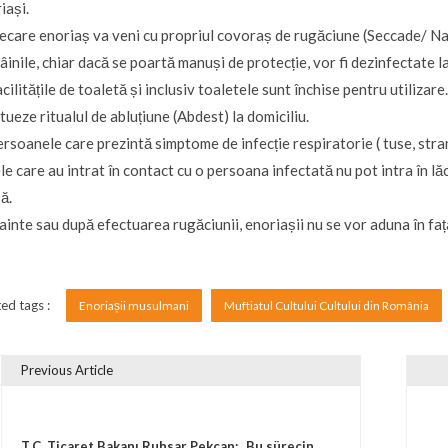
iași.
iecare enoriaș va veni cu propriul covoraș de rugăciune (Seccade/ N
âinile, chiar dacă se poartă manuși de protecție, vor fi dezinfectate la
acilitățile de toaletă și inclusiv toaletele sunt închise pentru utilizare
tueze ritualul de abluțiune (Abdest) la domiciliu.
ersoanele care prezintă simptome de infecție respiratorie ( tuse, stra
ele care au intrat în contact cu o persoana infectată nu pot intra în l
ă.
nainte sau după efectuarea rugăciunii, enoriașii nu se vor aduna în fața
ed tags :
Enoriașii musulmani
Muftiatul Cultului Cultului din România
Previous Article
vigare în articole
T.C. Ticaret Bakanı Ruhsar Pekcan: „Bu sürecin