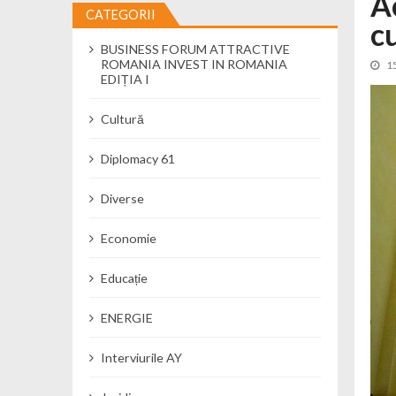
A
CATEGORII
cu
Încă o creșă modernă pentru Alba: 40
BUSINESS FORUM ATTRACTIVE
Ministerul Mediului derulează dezbat
ROMANIA INVEST IN ROMANIA
1
Percheziții și flagrant în Neamț: cana
EDIȚIA I
Ministerul Apărării Naționale particip
Cultură
Dobânzi de pânã la 7,50% la ediția 
MMAP pune în consultare publică proi
Diplomacy 61
Diverse
Economie
Educație
ENERGIE
Interviurile AY