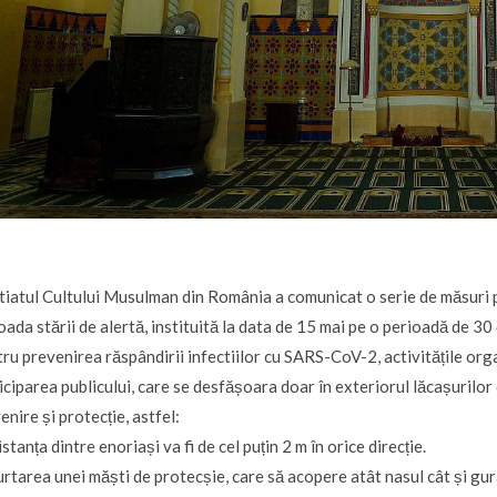
iatul Cultului Musulman din România a comunicat o serie de măsuri pe
oada stării de alertă, instituită la data de 15 mai pe o perioadă de 30 
ru prevenirea răspândirii infectiilor cu SARS-CoV-2, activitățile organ
iciparea publicului, care se desfășoara doar în exteriorul lăcașurilor
enire și protecție, astfel:
istanța dintre enoriași va fi de cel puțin 2 m în orice direcție.
urtarea unei măști de protecșie, care să acopere atât nasul cât și gur