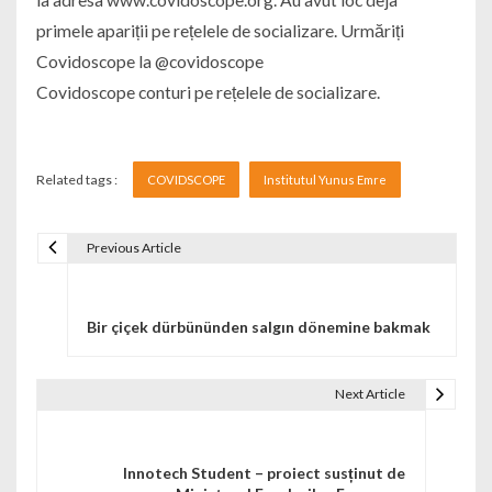
primele apariții pe rețelele de socializare. Urmăriți
Covidoscope la @covidoscope
Covidoscope conturi pe rețelele de socializare.
Related tags :
COVIDSCOPE
Institutul Yunus Emre
Previous Article
Navigare în articole
Bir çiçek dürbününden salgın dönemine bakmak
Next Article
Innotech Student – proiect susținut de