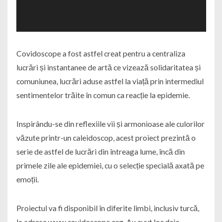
Covidoscope a fost astfel creat pentru a centraliza
lucrări și instantanee de artă ce vizează solidaritatea și
comuniunea, lucrări aduse astfel la viață prin intermediul
sentimentelor trăite în comun ca reacție la epidemie.
Inspirându-se din reflexiile vii și armonioase ale culorilor
văzute printr-un caleidoscop, acest proiect prezintă o
serie de astfel de lucrări din întreaga lume, încă din
primele zile ale epidemiei, cu o selecție specială axată pe
emoții.
Proiectul va fi disponibil în diferite limbi, inclusiv turcă,
la adresa www.covidoscope.org. Au avut loc deja