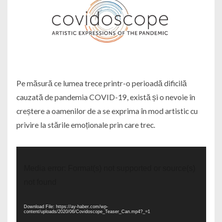
Pe măsură ce lumea trece printr-o perioadă dificilă
cauzată de pandemia COVID-19, există și o nevoie în
creștere a oamenilor de a se exprima în mod artistic cu
privire la stările emoționale prin care trec.
Player
video
Media error: Format(s) not supported or source(s)
not found
Download File: https://ay-haber.com/wp-
content/uploads/2020/06/Covidoscope_Teaser_Can.mp4?_=1