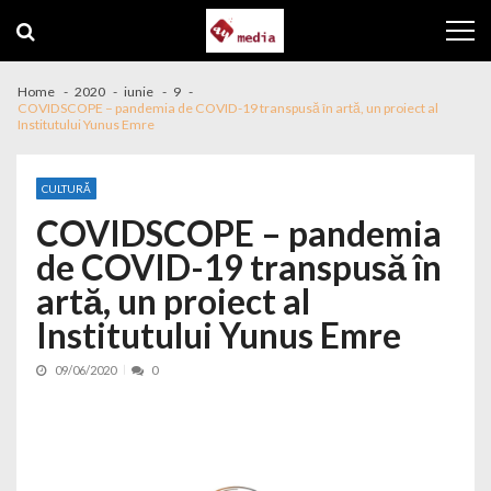
Skip to navigation
Skip to content
Home
2020
iunie
9
COVIDSCOPE – pandemia de COVID-19 transpusă în artă, un proiect al
Institutului Yunus Emre
CULTURĂ
COVIDSCOPE – pandemia
de COVID-19 transpusă în
artă, un proiect al
Institutului Yunus Emre
09/06/2020
0