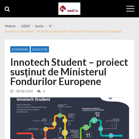
Skip to navigation
Skip to content
Home
2020
iunie
9
Innotech Student – proiect susținut de Ministerul Fondurilor Europene
ECONOMIE
EDUCAȚIE
Innotech Student – proiect
susținut de Ministerul
Fondurilor Europene
09/06/2020
0