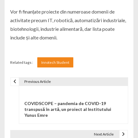
Vor fi finanțate proiecte din numeroase domenii de
activitate precum IT, robotică, automatizări industriale,
biotehnologii, industrie alimentară, dar lista poate
include și alte domenii.
Related tags :
Innotech Student
Previous Article
Navigare în articole
COVIDSCOPE – pandemia de COVID-19
transpusă în artă, un proiect al Institutului
Yunus Emre
Next Article