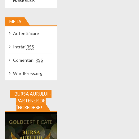
HABERLER
META
Autentificare
Intrări
RSS
Comentarii
RSS
WordPress.org
BURSA AURULUI -
PARTENER DE
ÎNCREDERE!