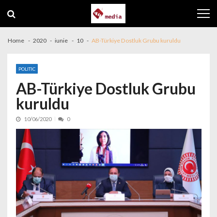
Skip to navigation
Skip to content
Home
2020
iunie
10
AB-Türkiye Dostluk Grubu kuruldu
POLITIC
AB-Türkiye Dostluk Grubu
kuruldu
10/06/2020
0