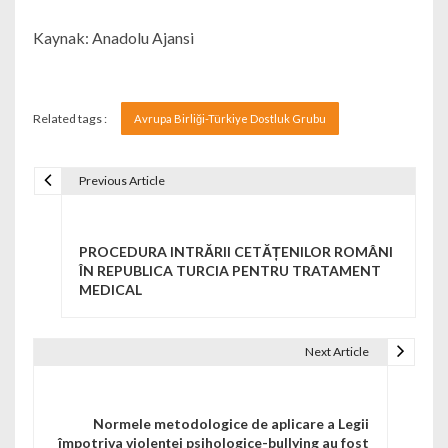
Kaynak: Anadolu Ajansi
Related tags :
Avrupa Birliği-Türkiye Dostluk Grubu
Previous Article
Navigare în articole
PROCEDURA INTRĂRII CETĂȚENILOR ROMÂNI
ÎN REPUBLICA TURCIA PENTRU TRATAMENT
MEDICAL
Next Article
Normele metodologice de aplicare a Legii
împotriva violenței psihologice-bullying au fost