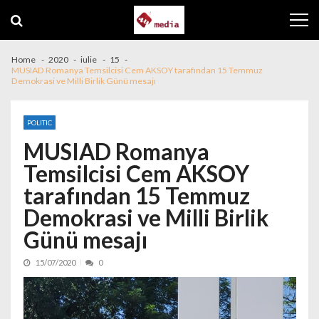
Skip to navigation
Skip to content
Home
2020
iulie
15
MUSIAD Romanya Temsilcisi Cem AKSOY tarafından 15 Temmuz
Demokrasi ve Milli Birlik Günü mesajı
POLITIC
MUSIAD Romanya
Temsilcisi Cem AKSOY
tarafından 15 Temmuz
Demokrasi ve Milli Birlik
Günü mesajı
15/07/2020
0