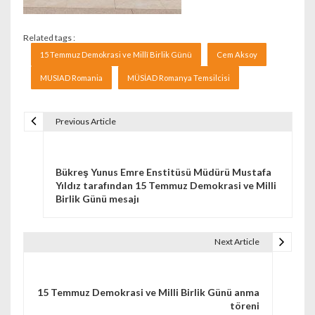
Related tags :
15 Temmuz Demokrasi ve Millî Birlik Günü
Cem Aksoy
MUSIAD Romania
MÜSİAD Romanya Temsilcisi
Previous Article
Navigare în articole
Bükreş Yunus Emre Enstitüsü Müdürü Mustafa
Yıldız tarafından 15 Temmuz Demokrasi ve Milli
Birlik Günü mesajı
Next Article
15 Temmuz Demokrasi ve Milli Birlik Günü anma
töreni