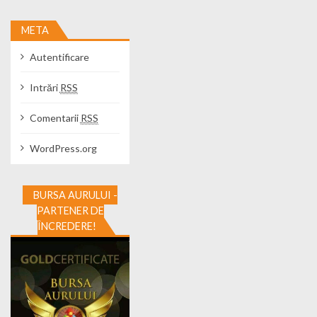
META
Autentificare
Intrări
RSS
Comentarii
RSS
WordPress.org
BURSA AURULUI -
PARTENER DE
ÎNCREDERE!