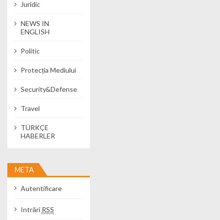
Juridic
NEWS IN
ENGLISH
Politic
Protecția Mediului
Security&Defense
Travel
TÜRKÇE
HABERLER
META
Autentificare
Intrări
RSS