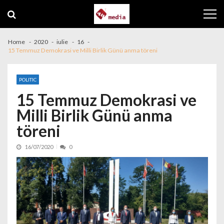
Skip to navigation
Skip to content
Home
2020
iulie
16
15 Temmuz Demokrasi ve Milli Birlik Günü anma töreni
POLITIC
15 Temmuz Demokrasi ve
Milli Birlik Günü anma
töreni
16/07/2020
0