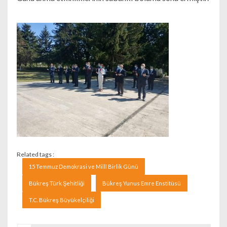
Related tags :
15 Temmuz Demokrasi ve Millî Birlik Günü
Bükreş Türk Şehitliği
Bükreş Yunus Emre Enstitüsü
T.C. Bükreş Büyükelçiliği