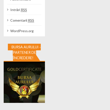
Intrări
RSS
Comentarii
RSS
WordPress.org
BURSA AURULUI -
PARTENER DE
ÎNCREDERE!