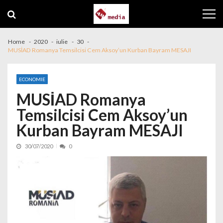
Skip to navigation
Skip to content
Home
2020
iulie
30
MUSİAD Romanya Temsilcisi Cem Aksoy’un Kurban Bayram MESAJI
ECONOMIE
MUSİAD Romanya
Temsilcisi Cem Aksoy’un
Kurban Bayram MESAJI
30/07/2020
0