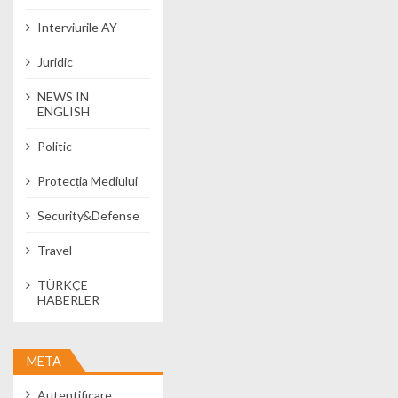
Interviurile AY
Juridic
NEWS IN
ENGLISH
Politic
Protecția Mediului
Security&Defense
Travel
TÜRKÇE
HABERLER
META
Autentificare