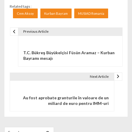
Related tags :
Cem Aksoy
Kurban Bayram
MUSIAD Romania
Previous Article
Navigare în articole
T.C. Bükreş Büyükelçisi Füsün Aramaz – Kurban
Bayramı mesajı
Next Article
Au fost aprobate granturile în valoare de un
miliard de euro pentru IMM-uri
Search for: