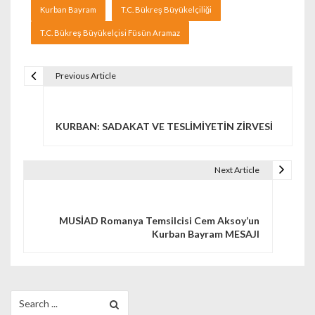
Kurban Bayram
T.C. Bükreş Büyükelçiliği
T.C. Bükreş Büyükelçisi Füsün Aramaz
Previous Article
Navigare în articole
KURBAN: SADAKAT VE TESLİMİYETİN ZİRVESİ
Next Article
MUSİAD Romanya Temsilcisi Cem Aksoy’un
Kurban Bayram MESAJI
Search for: