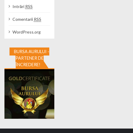
Intrări
RSS
Comentarii
RSS
WordPress.org
BURSA AURULUI -
PARTENER DE
ÎNCREDERE!