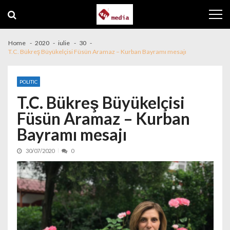
Skip to navigation
Skip to content
Home
2020
iulie
30
T.C. Bükreş Büyükelçisi Füsün Aramaz – Kurban Bayramı mesajı
POLITIC
T.C. Bükreş Büyükelçisi
Füsün Aramaz – Kurban
Bayramı mesajı
30/07/2020
0