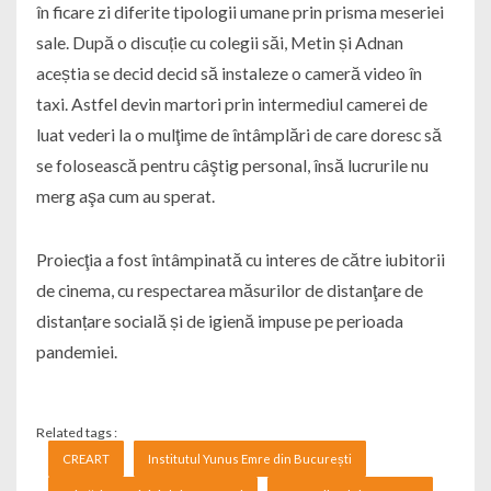
în ficare zi diferite tipologii umane prin prisma meseriei
sale. După o discuție cu colegii săi, Metin și Adnan
aceștia se decid decid să instaleze o cameră video în
taxi. Astfel devin martori prin intermediul camerei de
luat vederi la o mulţime de întâmplări de care doresc să
se folosească pentru câştig personal, însă lucrurile nu
merg aşa cum au sperat.
Proiecţia a fost întâmpinată cu interes de către iubitorii
de cinema, cu respectarea măsurilor de distanţare de
distanțare socială și de igienă impuse pe perioada
pandemiei.
Related tags :
CREART
Institutul Yunus Emre din București