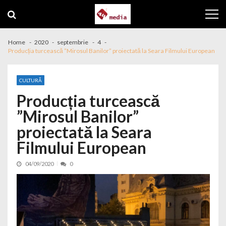
Skip to navigation
Skip to content
Home
2020
septembrie
4
Producția turcească ”Mirosul Banilor” proiectată la Seara Filmului European
CULTURĂ
Producția turcească
”Mirosul Banilor”
proiectată la Seara
Filmului European
04/09/2020
0