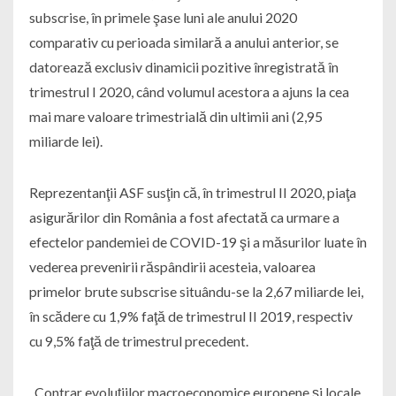
subscrise, în primele şase luni ale anului 2020
comparativ cu perioada similară a anului anterior, se
datorează exclusiv dinamicii pozitive înregistrată în
trimestrul I 2020, când volumul acestora a ajuns la cea
mai mare valoare trimestrială din ultimii ani (2,95
miliarde lei).
Reprezentanţii ASF susţin că, în trimestrul II 2020, piaţa
asigurărilor din România a fost afectată ca urmare a
efectelor pandemiei de COVID-19 şi a măsurilor luate în
vederea prevenirii răspândirii acesteia, valoarea
primelor brute subscrise situându-se la 2,67 miliarde lei,
în scădere cu 1,9% faţă de trimestrul II 2019, respectiv
cu 9,5% faţă de trimestrul precedent.
„Contrar evoluţiilor macroeconomice europene şi locale,