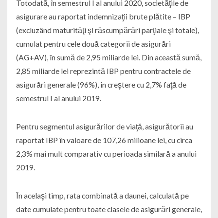
Totodată, în semestrul I al anului 2020, societăţile de
asigurare au raportat indemnizaţii brute plătite – IBP
(excluzând maturităţi şi răscumpărări parţiale şi totale),
cumulat pentru cele două categorii de asigurări
(AG+AV), în sumă de 2,95 miliarde lei. Din această sumă,
2,85 miliarde lei reprezintă IBP pentru contractele de
asigurări generale (96%), în creştere cu 2,7% faţă de
semestrul I al anului 2019.
Pentru segmentul asigurărilor de viaţă, asigurătorii au
raportat IBP în valoare de 107,26 milioane lei, cu circa
2,3% mai mult comparativ cu perioada similară a anului
2019.
În acelaşi timp, rata combinată a daunei, calculată pe
date cumulate pentru toate clasele de asigurări generale,