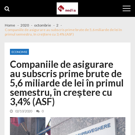
Skip to navigation
Skip to content
Home
2020
octombrie
2
Companiile de asigurare au subscris prime brute de 5,6 miliarde de lei în
primul semestru, în creștere cu 3,4% (ASF)
ECONOMIE
Companiile de asigurare
au subscris prime brute de
5,6 miliarde de lei în primul
semestru, în creștere cu
3,4% (ASF)
02/10/2020
0