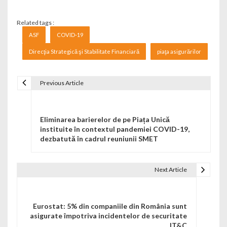
Related tags :
ASF
COVID-19
Direcţia Strategică şi Stabilitate Financiară
piaţa asigurărilor
Previous Article
Navigare în articole
Eliminarea barierelor de pe Piața Unică
instituite în contextul pandemiei COVID-19,
dezbatută în cadrul reuniunii SMET
Next Article
Eurostat: 5% din companiile din România sunt
asigurate împotriva incidentelor de securitate
IT&C