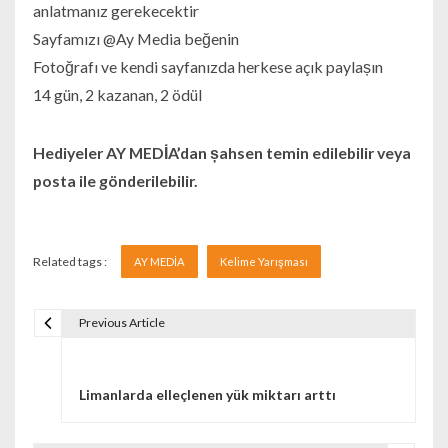
anlatmanız gerekecektir
Sayfamızı @Ay Media beğenin
Fotoğrafı ve kendi sayfanızda herkese açık paylașın
14 gün, 2 kazanan, 2 ödül
Hediyeler AY MEDİA’dan șahsen temin edilebilir veya
posta ile gönderilebilir.
Related tags :
AY MEDİA
Kelime Yarışması
Previous Article
Navigare în articole
Limanlarda elleçlenen yük miktarı arttı