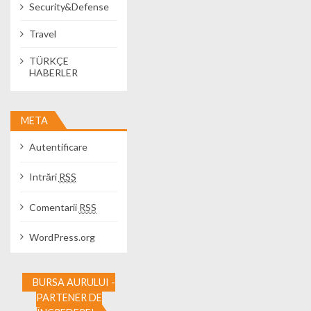
Security&Defense
Travel
TÜRKÇE
HABERLER
META
Autentificare
Intrări
RSS
Comentarii
RSS
WordPress.org
BURSA AURULUI -
PARTENER DE