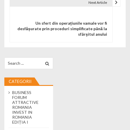
Next Article
Un sfert din operațiunile vamale vor fi
desfășurate prin proceduri simplificate până la
sfârșitul anului
Search for:
CATEGORII
BUSINESS
FORUM
ATTRACTIVE
ROMANIA
INVEST IN
ROMANIA
EDIȚIA I