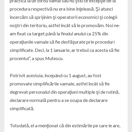
practică la un birou vamal sau nu ştiu ce excepţie de la
procedura respectivă nu era bine înţeleasă. Şi atunci
încercăm să sprijinim şi operatorii economici şi colegii
noştri din teritoriu, astfel încât să le promovăm. Noi ne-
am fixat ca target până la finalul anului ca 25% din
operaţiunile vamale să fie desfăşurate prin proceduri
simplificate. Deci, la 1 ianuarie, ar trebui ca acesta să fie
procentul”, a spus Mutescu.
Potrivit acestuia, începând cu 1 august, au fost
promovate simplificările vamale, astfel încât să fie
degrevat personalul din operaţiuni multiple şi de rutină,
declarare normală pentru a se ocupa de declarare
simplificată.
Totodată, el a menţionat că din estimările pe care le are,