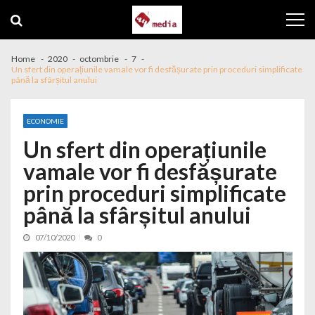
Skip to navigation
Skip to content
Home
2020
octombrie
7
Un sfert din operațiunile vamale vor fi desfășurate prin proceduri simplificate
până la sfârșitul anului
ECONOMIE
Un sfert din operațiunile
vamale vor fi desfășurate
prin proceduri simplificate
până la sfârșitul anului
07/10/2020
0