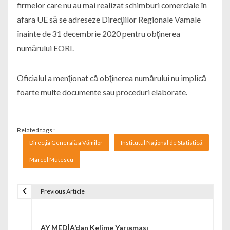
firmelor care nu au mai realizat schimburi comerciale în
afara UE să se adreseze Direcţiilor Regionale Vamale
înainte de 31 decembrie 2020 pentru obţinerea
numărului EORI.
Oficialul a menţionat că obţinerea numărului nu implică
foarte multe documente sau proceduri elaborate.
Related tags :
Direcţia Generală a Vămilor
Institutul Național de Statistică
Marcel Mutescu
Previous Article
Navigare în articole
AY MEDİA’dan Kelime Yarışması