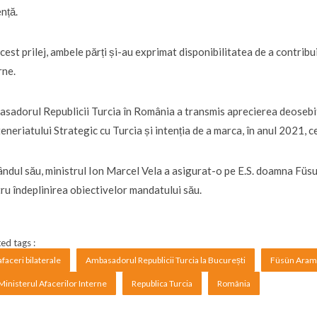
nță.
cest prilej, ambele părți și-au exprimat disponibilitatea de a contribu
rne.
sadorul Republicii Turcia în România a transmis aprecierea deosebit
eneriatului Strategic cu Turcia și intenția de a marca, în anul 2021, c
ândul său, ministrul Ion Marcel Vela a asigurat-o pe E.S. doamna Füsu
ru îndeplinirea obiectivelor mandatului său.
ed tags :
afaceri bilaterale
Ambasadorul Republicii Turcia la București
Füsün Aram
Ministerul Afacerilor Interne
Republica Turcia
România