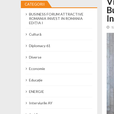
V
CATEGORII
B
Cseke Attila: Am creat, până în preze
BUSINESS FORUM ATTRACTIVE
Încă o creșă modernă pentru Alba: 40
I
ROMANIA INVEST IN ROMANIA
Ministerul Mediului derulează dezbat
EDIȚIA I
1
Percheziții și flagrant în Neamț: cana
Cultură
Ministerul Apărării Naționale particip
Dobânzi de pânã la 7,50% la ediția 
Diplomacy 61
MMAP pune în consultare publică proi
Diverse
Economie
Educație
ENERGIE
Interviurile AY