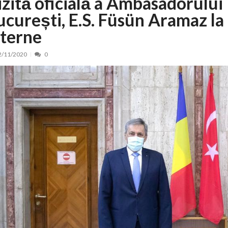
izită oficială a Ambasadorului 
ucurești, E.S. Füsün Aramaz la
nt, peste 5.000 de noi locuri în creșe...
15/07/2026
 de locuri noi la Zlatna prin Programul...
15/07/2026
nterne
erea publică pentru proiectul de lege care...
15/07/2026
2/11/2020
0
bis descoperit într-un colet și ascu...
15/07/2026
ă la efortul național pentru protejar...
04/08/2026
FIDELIS din luna august
04/08/2026
ectul Catalogului național al zonelor pri...
04/08/2026