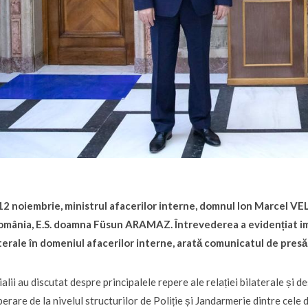
 12 noiembrie, ministrul afacerilor interne, domnul Ion Marcel VEL
România, E.S. doamna Füsun ARAMAZ. Întrevederea a evidențiat im
terale în domeniul afacerilor interne, arată comunicatul de pres
ialii au discutat despre principalele repere ale relației bilaterale și 
erare de la nivelul structurilor de Poliție și Jandarmerie dintre cele 