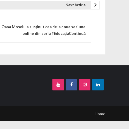
Next Article
Oana Moșoiu a susținut cea de-a doua sesiune
online din seria #EducațiaContinuă
Home