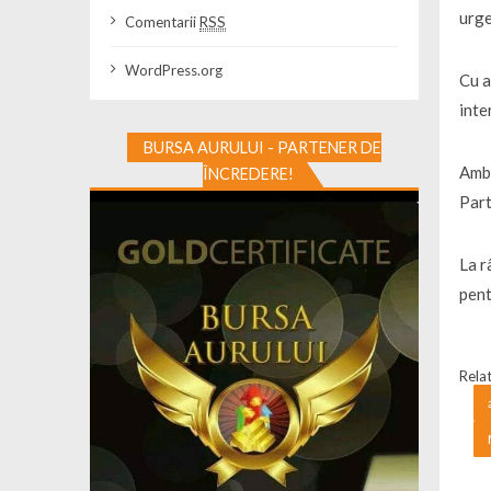
urge
Comentarii
RSS
WordPress.org
Cu a
inte
BURSA AURULUI - PARTENER DE
Amba
ÎNCREDERE!
Part
La r
pent
Relat