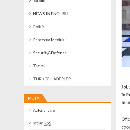
Juridic
NEWS IN ENGLISH
Politic
Protecția Mediului
Security&Defense
Travel
TÜRKÇE HABERLER
Joi,
în 
META
bila
Autentificare
Ofic
Intrări
RSS
coop