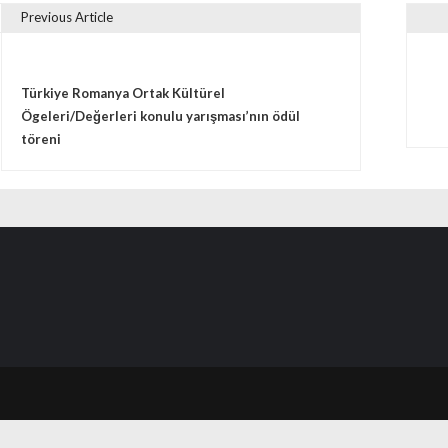
Previous Article
vigare în articole
Türkiye Romanya Ortak Kültürel
Ögeleri/Değerleri konulu yarışması’nın ödül
töreni