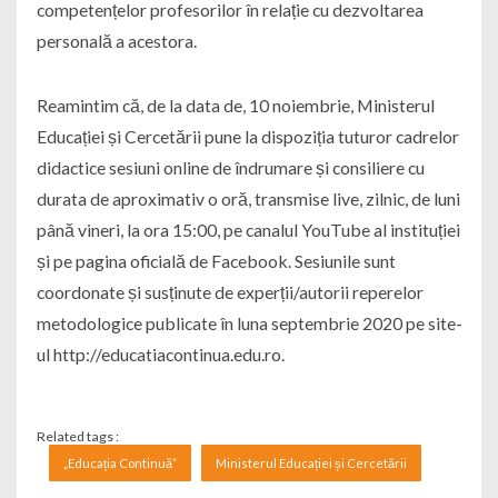
competențelor profesorilor în relație cu dezvoltarea
personală a acestora.
Reamintim că, de la data de, 10 noiembrie, Ministerul
Educației și Cercetării pune la dispoziția tuturor cadrelor
didactice sesiuni online de îndrumare și consiliere cu
durata de aproximativ o oră, transmise live, zilnic, de luni
până vineri, la ora 15:00, pe canalul YouTube al instituției
și pe pagina oficială de Facebook. Sesiunile sunt
coordonate și susținute de experții/autorii reperelor
metodologice publicate în luna septembrie 2020 pe site-
ul http://educatiacontinua.edu.ro.
Related tags :
„Educația Continuă”
Ministerul Educației și Cercetării