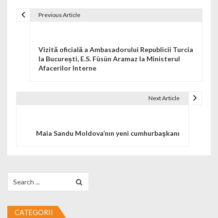
Previous Article
Navigare în articole
Vizită oficială a Ambasadorului Republicii Turcia
la București, E.S. Füsün Aramaz la Ministerul
Afacerilor Interne
Next Article
Maia Sandu Moldova’nın yeni cumhurbaşkanı
Search for:
CATEGORII