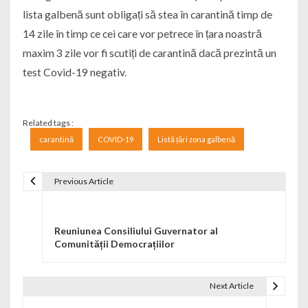
lista galbenă sunt obligați să stea în carantină timp de
14 zile în timp ce cei care vor petrece în țara noastră
maxim 3 zile vor fi scutiți de carantină dacă prezintă un
test Covid-19 negativ.
Related tags :
carantină
COVID-19
Listă țări zona galbenă
Previous Article
Navigare în articole
Reuniunea Consiliului Guvernator al
Comunității Democrațiilor
Next Article