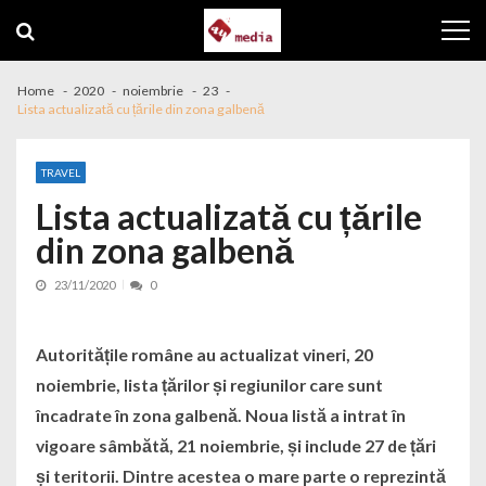
Skip to navigation
Skip to content
Home
2020
noiembrie
23
Lista actualizată cu țările din zona galbenă
TRAVEL
Lista actualizată cu țările
din zona galbenă
23/11/2020
0
Autoritățile române au actualizat vineri, 20
noiembrie, lista țărilor și regiunilor care sunt
încadrate în zona galbenă. Noua listă a intrat în
vigoare sâmbătă, 21 noiembrie, și include 27 de țări
și teritorii. Dintre acestea o mare parte o reprezintă