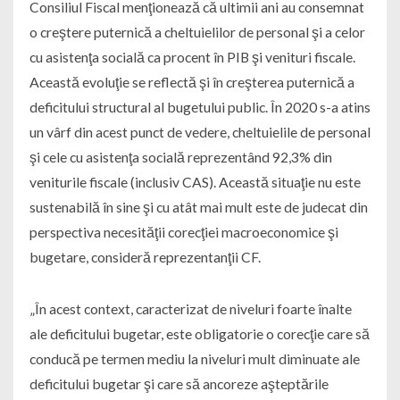
Consiliul Fiscal menţionează că ultimii ani au consemnat
o creştere puternică a cheltuielilor de personal şi a celor
cu asistenţa socială ca procent în PIB şi venituri fiscale.
Această evoluţie se reflectă şi în creşterea puternică a
deficitului structural al bugetului public. În 2020 s-a atins
un vârf din acest punct de vedere, cheltuielile de personal
şi cele cu asistenţa socială reprezentând 92,3% din
veniturile fiscale (inclusiv CAS). Această situaţie nu este
sustenabilă în sine şi cu atât mai mult este de judecat din
perspectiva necesităţii corecţiei macroeconomice şi
bugetare, consideră reprezentanţii CF.
„În acest context, caracterizat de niveluri foarte înalte
ale deficitului bugetar, este obligatorie o corecţie care să
conducă pe termen mediu la niveluri mult diminuate ale
deficitului bugetar şi care să ancoreze aşteptările