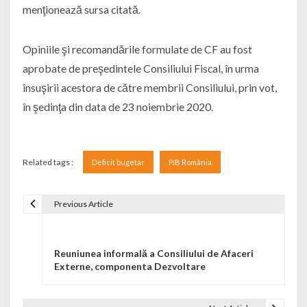
menţionează sursa citată.
Opiniile şi recomandările formulate de CF au fost
aprobate de preşedintele Consiliului Fiscal, în urma
însuşirii acestora de către membrii Consiliului, prin vot,
în şedinţa din data de 23 noiembrie 2020.
Related tags :
Deficit bugetar
PIB România
Previous Article
Navigare în articole
Reuniunea informală a Consiliului de Afaceri
Externe, componenta Dezvoltare