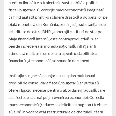
creditorilor către o traiectorie sustenabilă a politicii
fiscal-bugetare. O corecţie macroeconomică imaginată
ca fiind ajutată printr-o scădere drastică a dobânzilor pe
piaţă monetară din România, prin injecţii substanţiale de
lichiditate de către BNR şi operaţii cu titluri de stat pe
piaţa financiară internă, este contraproductivă; s-ar
pierde încrederea în moneda naţională, inflaţia ar fi
stimulată mult, ar fi un dezastru pentru stabilitatea
financiară şi economică”, se spune în document.
Instituţia susţine că anunţarea unui plan multianual
credibil de consolidare fiscală/bugetară ar putea să
ofere răgazul necesar pentru o abordare graduală, care
să afecteze cât mai puţin revenirea economiei. Corecţia
macroeconomică (reducerea deficitului bugetar) trebuie
să aibă în vedere atât restructurare de cheltuieli, cât şi