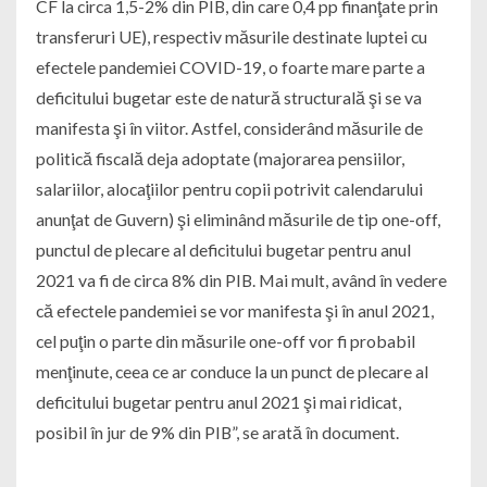
CF la circa 1,5-2% din PIB, din care 0,4 pp finanţate prin
transferuri UE), respectiv măsurile destinate luptei cu
efectele pandemiei COVID-19, o foarte mare parte a
deficitului bugetar este de natură structurală şi se va
manifesta şi în viitor. Astfel, considerând măsurile de
politică fiscală deja adoptate (majorarea pensiilor,
salariilor, alocaţiilor pentru copii potrivit calendarului
anunţat de Guvern) şi eliminând măsurile de tip one-off,
punctul de plecare al deficitului bugetar pentru anul
2021 va fi de circa 8% din PIB. Mai mult, având în vedere
că efectele pandemiei se vor manifesta şi în anul 2021,
cel puţin o parte din măsurile one-off vor fi probabil
menţinute, ceea ce ar conduce la un punct de plecare al
deficitului bugetar pentru anul 2021 şi mai ridicat,
posibil în jur de 9% din PIB”, se arată în document.