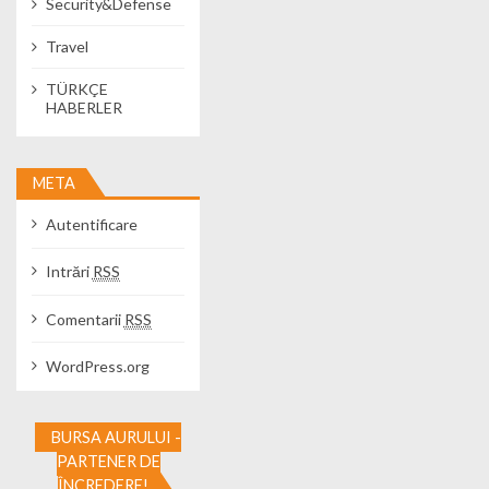
Security&Defense
Travel
TÜRKÇE
HABERLER
META
Autentificare
Intrări
RSS
Comentarii
RSS
WordPress.org
BURSA AURULUI -
PARTENER DE
ÎNCREDERE!