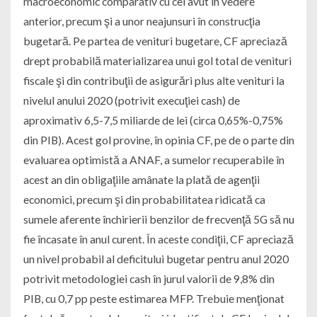
macroeconomic comparativ cu cel avut în vedere
anterior, precum şi a unor neajunsuri în construcţia
bugetară. Pe partea de venituri bugetare, CF apreciază
drept probabilă materializarea unui gol total de venituri
fiscale şi din contribuţii de asigurări plus alte venituri la
nivelul anului 2020 (potrivit execuţiei cash) de
aproximativ 6,5-7,5 miliarde de lei (circa 0,65%-0,75%
din PIB). Acest gol provine, în opinia CF, pe de o parte din
evaluarea optimistă a ANAF, a sumelor recuperabile în
acest an din obligaţiile amânate la plată de agenţii
economici, precum şi din probabilitatea ridicată ca
sumele aferente închirierii benzilor de frecvenţă 5G să nu
fie încasate în anul curent. În aceste condiţii, CF apreciază
un nivel probabil al deficitului bugetar pentru anul 2020
potrivit metodologiei cash în jurul valorii de 9,8% din
PIB, cu 0,7 pp peste estimarea MFP. Trebuie menţionat