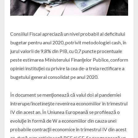
Consiliul Fiscal apreciază un nivel probabil al deficitului
bugetar pentru anul 2020, potrivit metodologiei cash, în
jurul valorii de 9,8% din PIB, cu 0,7 puncte procentuale
peste estimarea Ministerului Finanţelor Publice, conform
opiniei instituţiei cu privire la cea de-a treia rectificare a
bugetului general consolidat pe anul 2020.
În document se menţionează că valul doi al pandemiei
întrerupe/încetineşte revenirea economiilor în trimestrul
IV din acest an. În Uniunea Europeană se profilează o
evoluţie în formă de W a economiilor din cauza unei
probabile contracţii economice în trimestrul IV din acest
an, după cum anticipează BCE şi CE. Se prognozează un