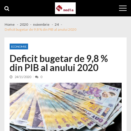
Skip to navigation
Skip to content
Home
2020
noiembrie
24
Deficit bugetar de 9,8 % din PIB al anului 2020
ECONOMIE
Deficit bugetar de 9,8 %
din PIB al anului 2020
24/11/2020
0