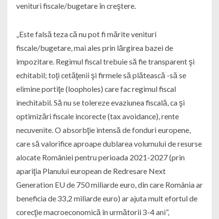
venituri fiscale/bugetare în creştere.
„Este falsă teza că nu pot fi mărite venituri
fiscale/bugetare, mai ales prin lărgirea bazei de
impozitare. Regimul fiscal trebuie să fie transparent şi
echitabil; toţi cetăţenii şi firmele să plătească -să se
elimine portiţe (loopholes) care fac regimul fiscal
inechitabil. Să nu se tolereze evaziunea fiscală, ca şi
optimizări fiscale incorecte (tax avoidance), rente
necuvenite. O absorbţie intensă de fonduri europene,
care să valorifice aproape dublarea volumului de resurse
alocate României pentru perioada 2021-2027 (prin
apariţia Planului european de Redresare Next
Generation EU de 750 miliarde euro, din care România ar
beneficia de 33,2 miliarde euro) ar ajuta mult efortul de
corecţie macroeconomică în următorii 3-4 ani”,