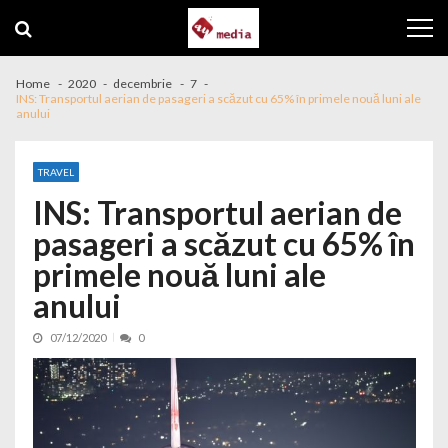
Skip to navigation
Skip to content
Home
2020
decembrie
7
INS: Transportul aerian de pasageri a scăzut cu 65% în primele nouă luni ale
anului
TRAVEL
INS: Transportul aerian de
pasageri a scăzut cu 65% în
primele nouă luni ale
anului
07/12/2020
0