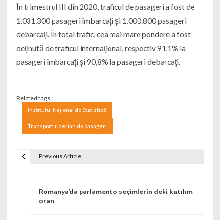
În trimestrul III din 2020, traficul de pasageri a fost de
1.031.300 pasageri îmbarcaţi şi 1.000.800 pasageri
debarcaţi. În total trafic, cea mai mare pondere a fost
deţinută de traficul internaţional, respectiv 91,1% la
pasageri îmbarcaţi şi 90,8% la pasageri debarcaţi.
Related tags :
Institutul Național de Statistică
Transportul aerian de pasageri
Previous Article
Navigare în articole
Romanya’da parlamento seçimlerin deki katılım
oranı