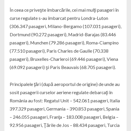
În ceea ce priveşte îmbarcările, cei mai mulţi pasageri în
curse regulate s-au îmbarcat pentru Londra-Luton
(306.347 pasageri, Milano-Bergamo (107.031 pasageri),
Dortmund (90.272 pasageri), Madrid-Barajas (83.446
pasageri), Munchen (79.286 pasageri), Roma-Ciampino
(77.510 pasageri), Paris Charles de Gaulle (70.338
pasageri), Bruxelles-Charleroi (69.446 pasageri), Viena
(69.092 pasageri) şi Paris Beauvais (68.705 pasageri).
Principalele ţări (după aeroportul de origine) de unde au
sosit pasagerii curselor aeriene regulate debarcaţi în
România au fost: Regatul Unit – 542.061 pasageri, Italia
397.329 pasageri, Germania – 390.853 pasageri, Spania
– 246.055 pasageri, Franţa – 183.008 pasageri, Belgia –
92.956 pasageri, Ţările de Jos – 88.434 pasageri, Turcia