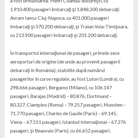
a fost următoarea: Henri Coandă-Bucureşti, cu
1.910.400 pasageri îmbarcaţi şi 1.848.200 debarcaţi;
Avram Iancu-Cluj-Napoca, cu 401.000 pasageri
îmbarcaţi şi 370.200 debarcaţi, şi Traian Vuia-Timişoara,
cu 213.900 pasageri îmbarcaţi şi 201.200 debarcaţi.
În transportul internaţional de pasageri, primele zece
aeroporturi de origine (de unde au provenit pasagerii
debarcaţi în România), stabilite după numărul
pasagerilor în curse regulate, au fost Luton (Londra), cu
298.666 pasageri, Bergamo (Milano), cu 106.147
pasageri, Barajas (Madrid) – 80.876, Dortmund –
80.327, Ciampino (Roma) – 79.257 pasageri, Munchen –
71.770 pasageri, Charles de Gaulle (Paris) – 69.145,
Viena – 67.551 pasageri, Istanbul Internaţional – 67.276
pasageri, şi Beauvais (Paris), cu 66.652 pasageri.