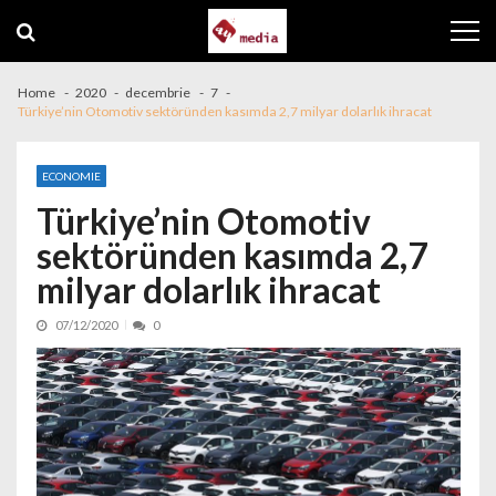
Skip to navigation
Skip to content
Home
2020
decembrie
7
Türkiye’nin Otomotiv sektöründen kasımda 2,7 milyar dolarlık ihracat
ECONOMIE
Türkiye’nin Otomotiv
sektöründen kasımda 2,7
milyar dolarlık ihracat
07/12/2020
0