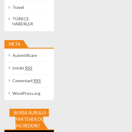
Travel
TÜRKÇE
HABERLER
META
Autentificare
Intrări
RSS
Comentarii
RSS
WordPress.org
BURSA AURULUI -
PARTENER DE
ÎNCREDERE!