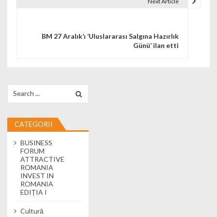
Next Article
BM 27 Aralık’ı ‘Uluslararası Salgına Hazırlık
Günü’ ilan etti
Search for:
CATEGORII
BUSINESS
FORUM
ATTRACTIVE
ROMANIA
INVEST IN
ROMANIA
EDIȚIA I
Cultură