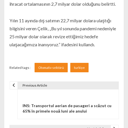
ihracat ortalamasının 2,7 milyar dolar olduğunu belirtti.
Yılın 11 ayında dış satımın 22,7 milyar dolara ulaştığı
bilgisini veren Çelik, „Bu yıl sonunda pandemi nedeniyle
25 milyar dolar olarak revize ettiğimiz hedefe
ulaşacağımıza inanıyoruz.” ifadesini kullandı.
Related tags :
Otomativ sektörü
turkiye
Previous Article
Navigare în articole
INS: Transportul aerian de pasageri a scăzut cu
65% în primele nouă luni ale anului