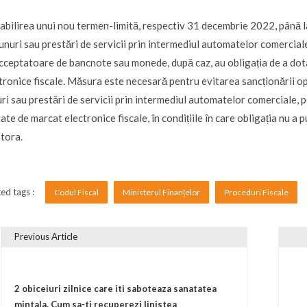
tabilirea unui nou termen-limită, respectiv 31 decembrie 2022, până l
unuri sau prestări de servicii prin intermediul automatelor comerciale
cceptatoare de bancnote sau monede, după caz, au obligația de a do
tronice fiscale. Măsura este necesară pentru evitarea sancționării o
ri sau prestări de servicii prin intermediul automatelor comerciale, 
ate de marcat electronice fiscale, în condițiile în care obligația nu a 
tora.
ed tags :
Codul Fiscal
Ministerul Finanțelor
Proceduri Fiscale
Previous Article
vigare în articole
2 obiceiuri zilnice care iti saboteaza sanatatea
mintala. Cum sa-ti recuperezi linistea