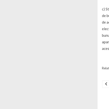
c) S
de b
de a
elec
bunu
apar
aces
Relat
Na