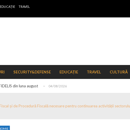
EDUCAȚIE
TRAVEL
 de locuri noi la Zlatna prin Programul...
15/07/2026
erea publică pentru proiectul de lege care...
15/07/2026
bis descoperit într-un colet și ascu...
15/07/2026
URI
SECURITY&DEFENSE
EDUCAȚIE
TRAVEL
CULTURĂ
ă la efortul național pentru protejar...
04/08/2026
FIDELIS din luna august
04/08/2026
ectul Catalogului național al zonelor pri...
04/08/2026
r de schimb ale pieței valutare în format...
04/08/2026
 Fiscal și de Procedură Fiscală necesare pentru continuarea activității secto
n pe tema energiei
04/08/2026
zut în perioada ianuarie–mai 2026
15/07/2026
NOMIE
nt, peste 5.000 de noi locuri în creșe...
15/07/2026