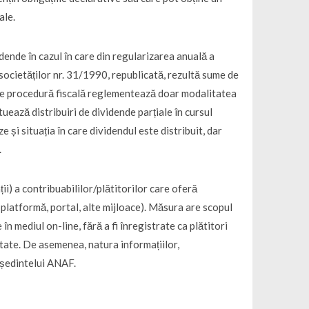
ale.
dende în cazul în care din regularizarea anuală a
a societăților nr. 31/1990, republicată, rezultă sume de
 de procedură fiscală reglementează doar modalitatea
tuează distribuiri de dividende parțiale în cursul
e și situația în care dividendul este distribuit, dar
.
i) a contribuabililor/plătitorilor care oferă
, platformă, portal, alte mijloace). Măsura are scopul
n mediul on-line, fără a fi înregistrate ca plătitori
itate. De asemenea, natura informațiilor,
reședintelui ANAF.