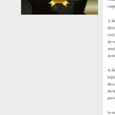
regi
3. R
divi
rest
de r
anul
aces
4. R
mijl
de a
de i
peri
În c