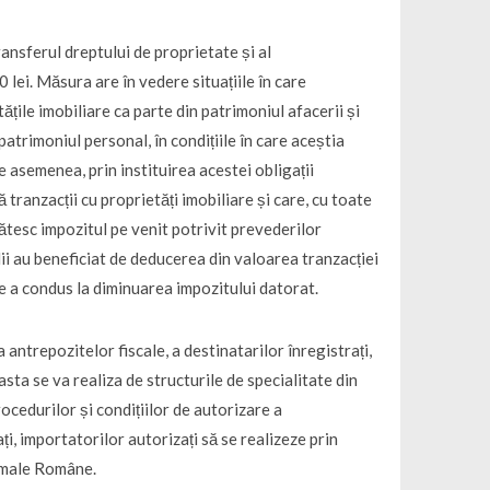
transferul dreptului de proprietate și al
ei. Măsura are în vedere situațiile în care
ățile imobiliare ca parte din patrimoniul afacerii și
patrimoniul personal, în condițiile în care aceștia
e asemenea, prin instituirea acestei obligații
tranzacții cu proprietăți imobiliare și care, cu toate
lătesc impozitul pe venit potrivit prevederilor
ilii au beneficiat de deducerea din valoarea tranzacției
ce a condus la diminuarea impozitului datorat.
antrepozitelor fiscale, a destinatarilor înregistrați,
asta se va realiza de structurile de specialitate din
cedurilor și condițiilor de autorizare a
ți, importatorilor autorizați să se realizeze prin
Vamale Române.