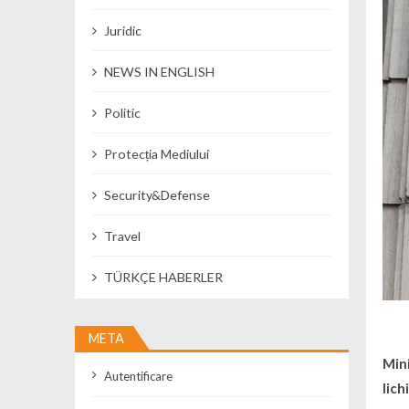
Juridic
NEWS IN ENGLISH
Politic
Protecția Mediului
Security&Defense
Travel
TÜRKÇE HABERLER
META
Mini
Autentificare
lich