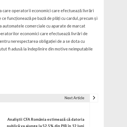
a care operatorii economici care efectuează livrări
 ce funcționează pe bază de plăți cu cardul, precum și
ta automatele comerciale cu aparate de marcat
peratorilor economici care efectuează livrări de
pentru nerespectarea obligației de a se dota cu
putut fi adusă la îndeplinire din motive neimputabile
Next Article
Analiştii CFA România estimează că datoria
publică va ajunge la 52,5% din PIB în 12 luni