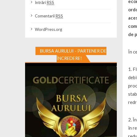
econ
Intrări
RSS
ordo
Comentarii
RSS
aces
come
WordPress.org
de p
BURSA AURULUI - PARTENER DE
În c
ÎNCREDERE!
1. F
debi
proc
stab
redr
2. Î
în r
redu