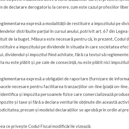
m de declarare derogatoriu la cerere, cum este cazul profesiilor liber
eglementarea expresă a modalității de restituire a impozitului pe divi
dendelor distribuite parțial în cursul anului, potrivit art. 67 din Lege
ituit de la buget. Măsura este necesară pentru că, în prezent, Codul
estituire a impozitului pe dividende în situația în care societatea efec
ui, dividendul și impozitul fiind achitate, fără ca textul să reglementez
ta nu este plătit și, pe cale de consecință, nu este plătit nici impozitul
eglementarea expresă a obligației de raportare (furnizare de informați
oacele necesare pentru facilitarea tranzacțiilor on-line (piață on-line
 identifica și impozita persoanele fizice care comercializează produse î
mpozite și taxe și fără a declara veniturile obținute din această activ
odicitatea, precum și modelul declarațiilor se aprobă prin ordin al p
eea ce privește Codul Fiscal modificările vizează: