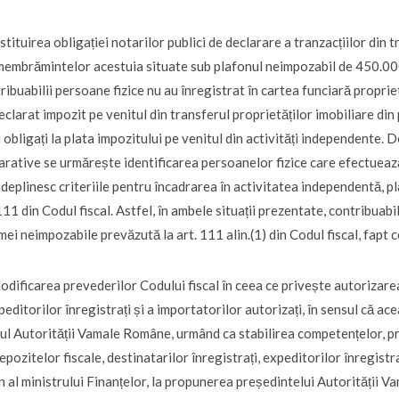
nstituirea obligației notarilor publici de declarare a tranzacțiilor din 
embrămintelor acestuia situate sub plafonul neimpozabil de 450.000 l
ribuabilii persoane fizice nu au înregistrat în cartea funciară propriet
eclarat impozit pe venitul din transferul proprietăților imobiliare din 
 obligați la plata impozitului pe venitul din activități independente. D
arative se urmărește identificarea persoanelor fizice care efectuează 
ndeplinesc criteriile pentru încadrarea în activitatea independentă, p
111 din Codul fiscal. Astfel, în ambele situații prezentate, contribuab
mei neimpozabile prevăzută la art. 111 alin.(1) din Codul fiscal, fapt 
odificarea prevederilor Codului fiscal în ceea ce privește autorizarea 
peditorilor înregistrați și a importatorilor autorizați, în sensul că ace
ul Autorității Vamale Române, urmând ca stabilirea competențelor, pro
epozitelor fiscale, destinatarilor înregistrați, expeditorilor înregistra
n al ministrului Finanțelor, la propunerea președintelui Autorității 