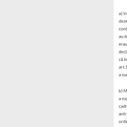
a) I
dezm
cont
au d
erau
decl
că î
art.
a su
b) M
a ex
cadr
antr
ordi