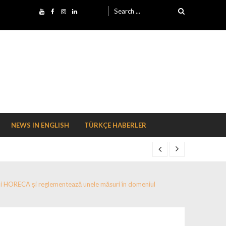
Search for:
NEWS IN ENGLISH
TÜRKÇE HABERLER
rului HORECA și reglementează unele măsuri în domeniul