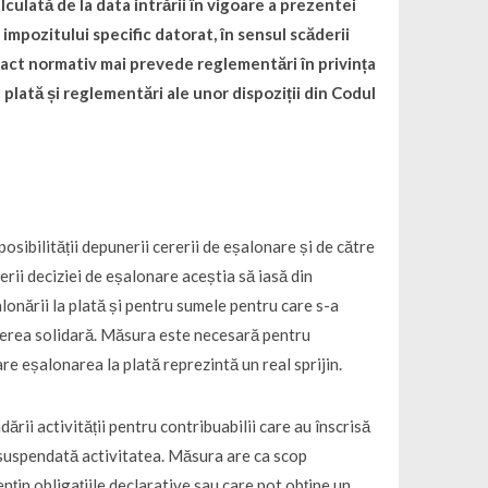
lată de la data intrării în vigoare a prezentei
mpozitului specific datorat, în sensul scăderii
de act normativ mai prevede reglementări în privința
a plată și reglementări ale unor dispoziții din Codul
posibilității depunerii cererii de eșalonare și de către
terii deciziei de eșalonare aceștia să iasă din
lonării la plată și pentru sumele pentru care s-a
underea solidară. Măsura este necesară pentru
are eșalonarea la plată reprezintă un real sprijin.
ării activității pentru contribuabilii care au înscrisă
 suspendată activitatea. Măsura are ca scop
ențin obligațiile declarative sau care pot obține un