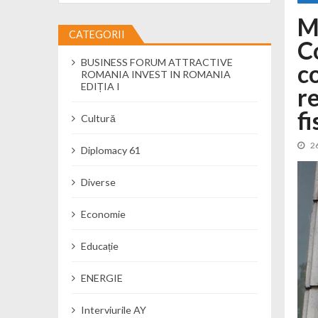
M
Încă o creșă modernă pentru Alba: 40
CATEGORII
Ministerul Mediului derulează dezbat
C
BUSINESS FORUM ATTRACTIVE
Percheziții și flagrant în Neamț: cana
c
ROMANIA INVEST IN ROMANIA
Ministerul Apărării Naționale particip
EDIȚIA I
r
Dobânzi de pânã la 7,50% la ediția 
fi
Cultură
MMAP pune în consultare publică proi
2
Diplomacy 61
Diverse
Economie
Educație
ENERGIE
Interviurile AY