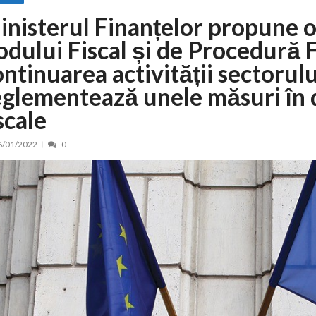
inisterul Finanțelor propune o 
 de locuri noi la Zlatna prin Programul...
15/07/2026
erea publică pentru proiectul de lege care...
odului Fiscal și de Procedură 
15/07/2026
bis descoperit într-un colet și ascu...
15/07/2026
ontinuarea activității sectoru
ă la efortul național pentru protejar...
04/08/2026
eglementează unele măsuri în 
FIDELIS din luna august
04/08/2026
scale
ectul Catalogului național al zonelor pri...
04/08/2026
6/01/2022
0