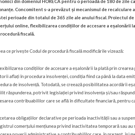
omici din domeniul HORECA pentru o perioadă de 180 de zile calcu
nanțe. Concomitent s-a prevăzut și mecanismul de recalculare a i
tei perioade din totalul de 365 zile ale anului fiscal. Proiectul 
rțului online, flexibilizarea condițiilor de accesare a eșalonării l
rocedură fiscală.
eea ce privește Codul de procedură fiscală modificările vizează:
lexibilizarea condițiilor de accesare a eșalonării la plată prin crearea 
torii aflați în procedura insolvenței, condiția fiind ca până la data emi
edura de insolvență. Totodată, se creează posibilitatea acordării eșa
ilit răspunderea, potrivit legislației privind insolvența și/sau răsp
esarea contribuabililor care se află în dificultate financiară, pentru c
ncetarea obligațiilor declarative pe perioada inactivității sau a suspend
egistrul comerțului mențiunea privind inactivitatea temporară sau au
cerea poverii administrative a contribuabililor care, în prezent, își m