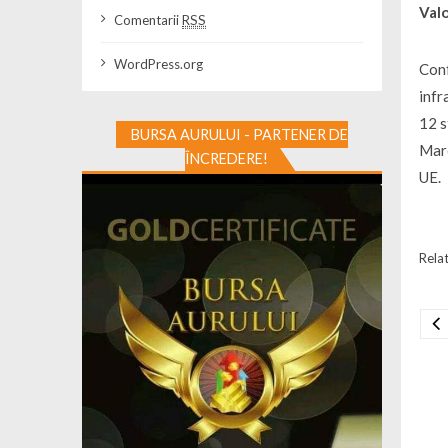
Valo
Comentarii
RSS
WordPress.org
Conf
infr
12 s
BURSA AURULUI - PARTENER DE
Mare
ÎNCREDERE!
UE.
Relat
Na