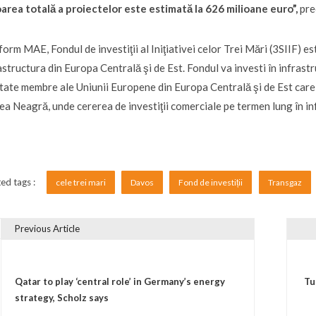
area totală a proiectelor este estimată la 626 milioane euro”,
pre
orm MAE, Fondul de investiţii al Iniţiativei celor Trei Mări (3SIIF) es
astructura din Europa Centrală şi de Est. Fondul va investi în infrastr
tate membre ale Uniunii Europene din Europa Centrală şi de Est care
a Neagră, unde cererea de investiţii comerciale pe termen lung în inf
ed tags :
cele trei mari
Davos
Fond de investiții
Transgaz
Previous Article
vigare în articole
Qatar to play ‘central role’ in Germany’s energy
Tu
strategy, Scholz says