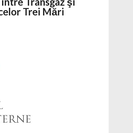
între Transgaz şi
 celor Trei Mări