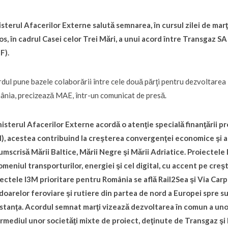
sterul Afacerilor Externe salută semnarea, în cursul zilei de mar
s, în cadrul Casei celor Trei Mări, a unui acord între Transgaz SA ş
IF).
dul pune bazele colaborării între cele două părţi pentru dezvoltarea i
nia, precizează MAE, într-un comunicat de presă.
isterul Afacerilor Externe acordă o atenţie specială finanţării pro
), acestea contribuind la creşterea convergenţei economice şi a 
umscrisă Mării Baltice, Mării Negre şi Mării Adriatice. Proiectel
omeniul transporturilor, energiei şi cel digital, cu accent pe creş
ectele I3M prioritare pentru România se află Rail2Sea şi Via Car
doarelor feroviare şi rutiere din partea de nord a Europei spre s
tanţa. Acordul semnat marţi vizează dezvoltarea în comun a uno
rmediul unor societăţi mixte de proiect, deţinute de Transgaz şi Fo