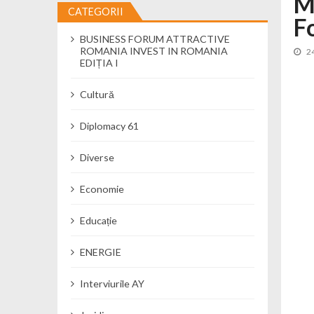
M
CATEGORII
Fo
Cseke Attila: Am creat, până în preze
BUSINESS FORUM ATTRACTIVE
Încă o creșă modernă pentru Alba: 40
ROMANIA INVEST IN ROMANIA
2
Ministerul Mediului derulează dezbat
EDIȚIA I
Percheziții și flagrant în Neamț: cana
Cultură
Ministerul Apărării Naționale particip
Dobânzi de pânã la 7,50% la ediția 
Diplomacy 61
MMAP pune în consultare publică proi
Diverse
Economie
Educație
ENERGIE
Interviurile AY