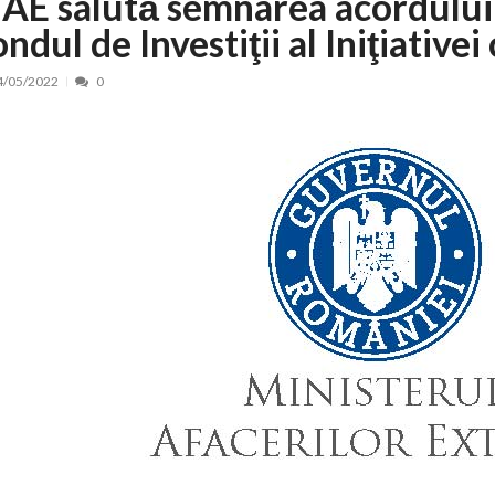
AE salută semnarea acordului 
ndul de Investiţii al Iniţiativei
nt, peste 5.000 de noi locuri în creșe...
15/07/2026
 de locuri noi la Zlatna prin Programul...
15/07/2026
4/05/2022
0
erea publică pentru proiectul de lege care...
15/07/2026
bis descoperit într-un colet și ascu...
15/07/2026
ă la efortul național pentru protejar...
04/08/2026
FIDELIS din luna august
04/08/2026
ectul Catalogului național al zonelor pri...
04/08/2026