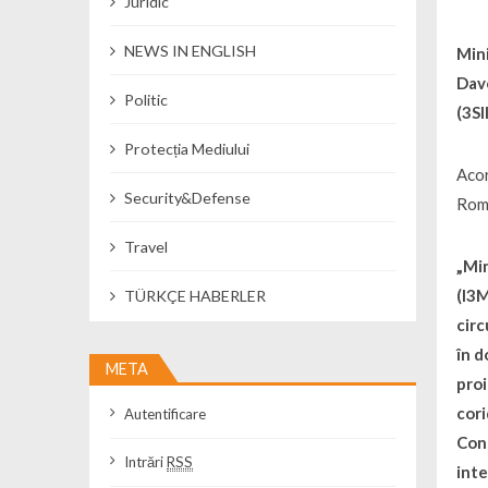
Juridic
NEWS IN ENGLISH
Mini
Davo
Politic
(3SI
Protecția Mediului
Acor
Security&Defense
Româ
Travel
„Min
(I3M
TÜRKÇE HABERLER
circ
în d
META
proi
cori
Autentificare
Cons
Intrări
RSS
inte