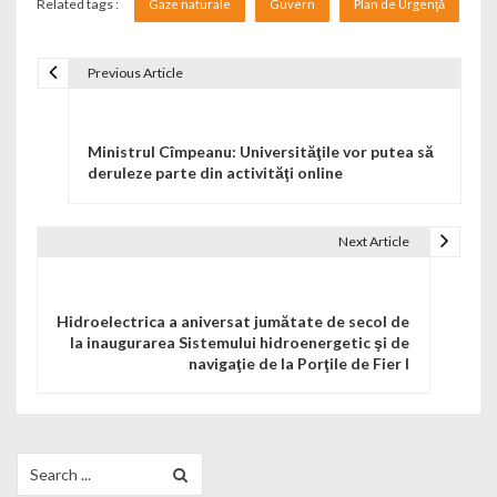
Related tags :
Gaze naturale
Guvern
Plan de Urgenţă
Previous Article
Navigare în articole
Ministrul Cîmpeanu: Universităţile vor putea să
deruleze parte din activităţi online
Next Article
Hidroelectrica a aniversat jumătate de secol de
la inaugurarea Sistemului hidroenergetic şi de
navigaţie de la Porţile de Fier I
Search for: