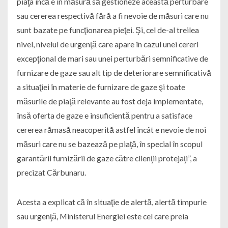
piaţa încă e în măsură să gestioneze această perturbare
sau cererea respectivă fără a fi nevoie de măsuri care nu
sunt bazate pe funcţionarea pieţei. Şi, cel de-al treilea
nivel, nivelul de urgenţă care apare în cazul unei cereri
excepţional de mari sau unei perturbări semnificative de
furnizare de gaze sau alt tip de deteriorare semnificativă
a situaţiei în materie de furnizare de gaze şi toate
măsurile de piaţă relevante au fost deja implementate,
însă oferta de gaze e insuficientă pentru a satisface
cererea rămasă neacoperită astfel încât e nevoie de noi
măsuri care nu se bazează pe piaţă, în special în scopul
garantării furnizării de gaze către clienţii protejaţi”, a
precizat Cărbunaru.
Acesta a explicat că în situaţie de alertă, alertă timpurie
sau urgenţă, Ministerul Energiei este cel care preia