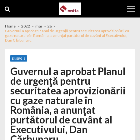
Skip to navigation
Skip to content
Home
2022
mai
26
Guvernul a aprobat Planul de urgenţă pentru securitatea aprovizionării cu
gaze naturale în România, a anunţat purtătorul de cuvânt al Executivului,
Dan Cărbunaru.
ENERGIE
Guvernul a aprobat Planul
de urgenţă pentru
securitatea aprovizionării
cu gaze naturale în
România, a anunţat
purtătorul de cuvânt al
Executivului, Dan
Cărbunaru.