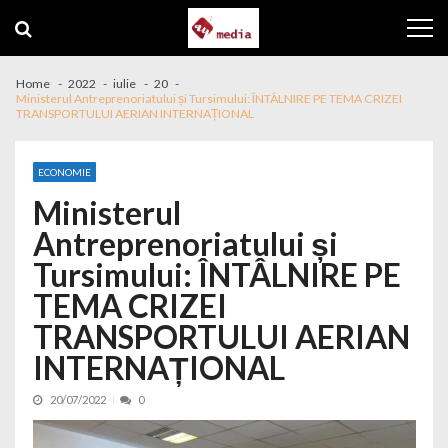
Skip to navigation
Skip to content
Home
2022
iulie
20
Ministerul Antreprenoriatului și Tursimului: ÎNTÂLNIRE PE TEMA CRIZEI
TRANSPORTULUI AERIAN INTERNAȚIONAL
ECONOMIE
Ministerul
Antreprenoriatului și
Tursimului: ÎNTÂLNIRE PE
TEMA CRIZEI
TRANSPORTULUI AERIAN
INTERNAȚIONAL
20/07/2022
0