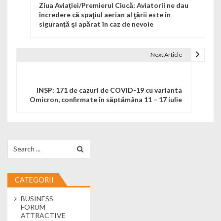
Ziua Aviaţiei/Premierul Ciucă: Aviatorii ne dau
încredere că spaţiul aerian al ţării este în
siguranţă şi apărat în caz de nevoie
Next Article
INSP: 171 de cazuri de COVID-19 cu varianta
Omicron, confirmate în săptămâna 11 – 17 iulie
Search for:
CATEGORII
BUSINESS
FORUM
ATTRACTIVE