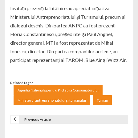
Invitații prezenți la întâlnire au apreciat inițiativa
Ministerului Antreprenoriatului și Turismului, precum și
dialogul deschis. Din partea ANPC au fost prezenți
Horia Constantinescu, președinte, și Paul Anghel,
director general. MTI a fost reprezentat de Mihai
Ionescu, director. Din partea companiilor aeriene, au
participat reprezentanți ai TAROM, Blue Air și Wizz Air.
Related tags :
Agenția Națională pentru Protecția Consumatorului
Ministerul antreprenoriatului și turismului
Turism
Previous Article
Navigare în articole