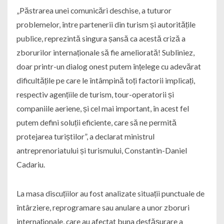
„Păstrarea unei comunicări deschise, a tuturor
problemelor, între partenerii din turism și autoritățile
publice, reprezintă singura șansă ca acestă criză a
zborurilor internaționale să fie ameliorată! Subliniez,
doar printr-un dialog onest putem înțelege cu adevărat
dificultățile pe care le întâmpină toți factorii implicați,
respectiv agențiile de turism, tour-operatorii și
companiile aeriene, și cel mai important, în acest fel
putem defini soluții eficiente, care să ne permită
protejarea turiștilor”, a declarat ministrul
antreprenoriatului și turismului, Constantin-Daniel
Cadariu.
La masa discuțiilor au fost analizate situații punctuale de
întârziere, reprogramare sau anulare a unor zboruri
internaționale, care au afectat buna desfășurare a