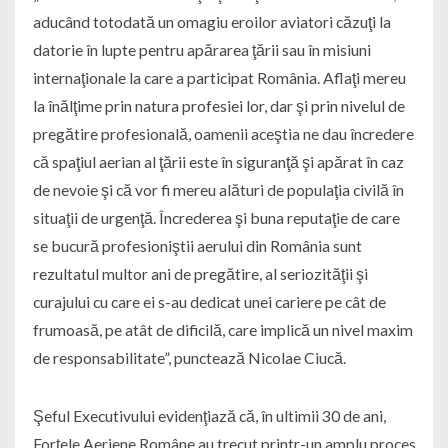
aducând totodată un omagiu eroilor aviatori căzuţi la
datorie în lupte pentru apărarea ţării sau în misiuni
internaţionale la care a participat România. Aflaţi mereu
la înălţime prin natura profesiei lor, dar şi prin nivelul de
pregătire profesională, oamenii aceştia ne dau încredere
că spaţiul aerian al ţării este în siguranţă şi apărat în caz
de nevoie şi că vor fi mereu alături de populaţia civilă în
situaţii de urgenţă. Încrederea şi buna reputaţie de care
se bucură profesioniştii aerului din România sunt
rezultatul multor ani de pregătire, al seriozităţii şi
curajului cu care ei s-au dedicat unei cariere pe cât de
frumoasă, pe atât de dificilă, care implică un nivel maxim
de responsabilitate”, punctează Nicolae Ciucă.
Şeful Executivului evidenţiază că, în ultimii 30 de ani,
Forţele Aeriene Române au trecut printr-un amplu proces