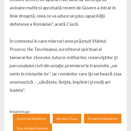
avioane multirol aprobată recent de Guvern a intrat în
linie dreaptă, ceea ce va aduce un plus capacităţii
defensive a României”, arată Ciucă.
În contextul în care miercuri este prăznuit Sfântul
Prooroc Ilie Tesviteanul, ocrotitorul spiritual al
temerarilor zborului, tuturor militarilor, rezerviştilor şi
personalului civil din aviaţie, premierul le transmite „cer
senin în misiunile lor”, iar românilor care îşi serbează ziua
onomastică – „sănătate, linişte, împliniri şi mulţi ani
înainte”.
Related tags :
Guvernul României
Nicolae Ciuca
Premierul României
Ziua Aviaţiei Române