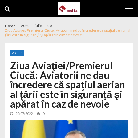
Skip to navigation
Skip to content
Home
2022
iulie
20
Ziua Aviaţiei/Premierul Ciucă: Aviatorii ne dau încredere că spaţiul aerian al
ţării este în siguranţă şi apărat în caz de nevoie
POLITIC
Ziua Aviaţiei/Premierul
Ciucă: Aviatorii ne dau
încredere că spaţiul aerian
al ţării este în siguranţă şi
apărat în caz de nevoie
20/07/2022
0