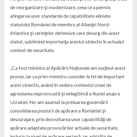
de reorganizare şi modernizare, ceea ce a permis
atingerea unor standarde de capabilitate aliniate
statutului României de membru al Alianţei Nord-
Atlantice şi cerinţelor defensive care decurg din acest
statut, subliniind importanţa acestui obiectiv în actualul
context de securitate.
„Ca fost ministru al Apărării Naţionale am susţinut acest
proces, iar ca prim-ministru consider la fel de important
acest obiectiv, având în vedere contextul creat de
agresiunea neprovocată şi nelegitimă a Rusiei asupra
Ucrainei. Ne-am asumat la preluarea guvernării
consolidarea posturii de apărare a României şi
descurajare, prin dezvoltarea unor capabilităţi de
apărare adaptate provocărilor actuale de securitate,
inclusiv la nivel de apărare aeriană, iar achiziţia de