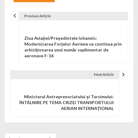
Previous Article
Navigare în articole
Ziua Aviaţiei/Președintele Iohannis:
Modernizarea Forţelor Aeriene va continua prin
achiziţionarea unui număr suplimentar de
aeronave F-16
Next Article
Ministerul Antreprenoriatului și Tursimului:
ÎNTÂLNIRE PE TEMA CRIZEI TRANSPORTULUI
AERIAN INTERNAȚIONAL
Search for: