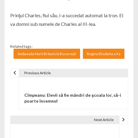
Prinţul Charles, fiul său, i-a succedat automat la tron. El
va domni sub numele de Charles al III-lea.
Related tags :
Ambasada Marii Britanii la București
Regina Elisabeta a II a
Previous Article
Navigare în articole
Cîmpeanu: Elevii să fie mândri de şcoala lor, să-i
poarte însemnul
Next Article