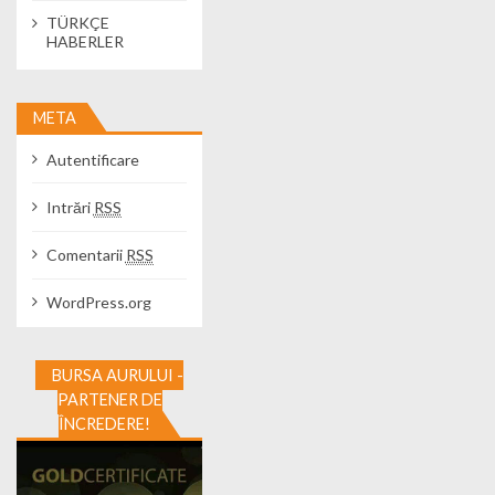
TÜRKÇE
HABERLER
META
Autentificare
Intrări
RSS
Comentarii
RSS
WordPress.org
BURSA AURULUI -
PARTENER DE
ÎNCREDERE!