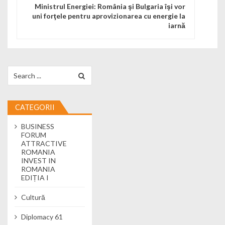
Ministrul Energiei: România şi Bulgaria îşi vor
uni forţele pentru aprovizionarea cu energie la
iarnă
Search for:
CATEGORII
BUSINESS
FORUM
ATTRACTIVE
ROMANIA
INVEST IN
ROMANIA
EDIȚIA I
Cultură
Diplomacy 61