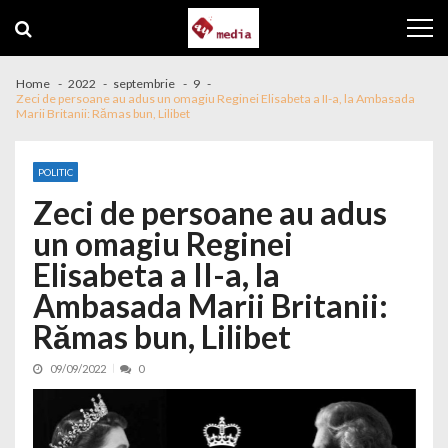
Skip to navigation
Skip to content
Home
2022
septembrie
9
Zeci de persoane au adus un omagiu Reginei Elisabeta a II-a, la Ambasada
Marii Britanii: Rămas bun, Lilibet
POLITIC
Zeci de persoane au adus
un omagiu Reginei
Elisabeta a II-a, la
Ambasada Marii Britanii:
Rămas bun, Lilibet
09/09/2022
0