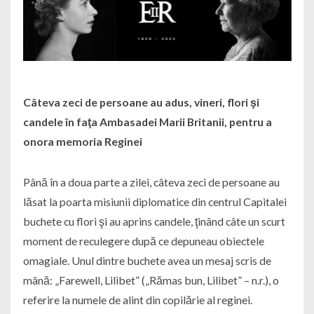
Câteva zeci de persoane au adus, vineri, flori şi
candele în faţa Ambasadei Marii Britanii, pentru a
onora memoria Reginei
Până în a doua parte a zilei, câteva zeci de persoane au
lăsat la poarta misiunii diplomatice din centrul Capitalei
buchete cu flori şi au aprins candele, ţinând câte un scurt
moment de reculegere după ce depuneau obiectele
omagiale. Unul dintre buchete avea un mesaj scris de
mână: „Farewell, Lilibet” („Rămas bun, Lilibet” – n.r.), o
referire la numele de alint din copilărie al reginei.