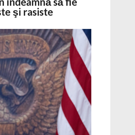
n îndeamnă să fie
te şi rasiste