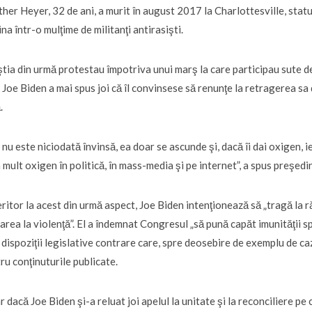
her Heyer, 32 de ani, a murit în august 2017 la Charlottesville, statu
na într-o mulţime de militanţi antirasişti.
tia din urmă protestau împotriva unui marş la care participau sute de
 Joe Biden a mai spus joi că îl convinsese să renunţe la retragerea sa 
.
 nu este niciodată învinsă, ea doar se ascunde şi, dacă îi dai oxigen, ie
 mult oxigen în politică, în mass-media şi pe internet”, a spus preşed
ritor la acest din urmă aspect, Joe Biden intenţionează să „tragă la r
tarea la violenţă”. El a îndemnat Congresul „să pună capăt imunităţii s
 dispoziţii legislative contrare care, spre deosebire de exemplu de caz
ru conţinuturile publicate.
r dacă Joe Biden şi-a reluat joi apelul la unitate şi la reconciliere pe