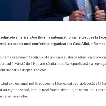
edintele american Joe Biden a îndemnat joi să fie „reduse la tăcere
enţă, cu ocazia unei conferinţe organizate la Casa Albă, informea
putem să rămânem tăcuţi. Există unii care susţin că atunci când evocă
cratul în vârstă de 79 de ani, căruia opoziţia republicană i-a reproşa
lent împotriva dreptei radicale.
când extremismul, noi îl reducem la tăcere, mai degrabă decât să tăce
st anunţat pe scenă, într-un mod foarte simbolic, de mama unei tinere u
emaţiei rasei albe.