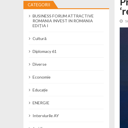
P
CATEGORII
‘r
Cseke Attila: Am creat, până în preze
BUSINESS FORUM ATTRACTIVE
Încă o creșă modernă pentru Alba: 40
ROMANIA INVEST IN ROMANIA
1
Ministerul Mediului derulează dezbat
EDIȚIA I
Percheziții și flagrant în Neamț: cana
Cultură
Ministerul Apărării Naționale particip
Dobânzi de pânã la 7,50% la ediția 
Diplomacy 61
MMAP pune în consultare publică proi
Diverse
Economie
Educație
ENERGIE
Interviurile AY