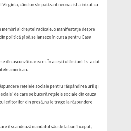
l Virginia, când un simpatizant neonazist a intrat cu
 membri ai dreptei radicale, o manifestaţie despre
din politică şi să se lanseze în cursa pentru Casa
se din ascunzătoarea ei. În aceşti ultimi ani, i s-a dat
intele american.
ăspundere reţelele sociale pentru răspândirea urii şi
peciale” de care se bucură reţelele sociale din cauza
ul editorilor din presă, nu le trage la răspundere
 care îl scandează mandatul său de la bun început,