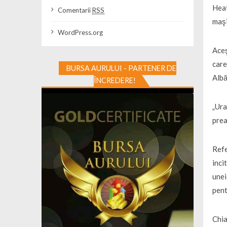
Heat
Comentarii
RSS
maşi
WordPress.org
Aceş
care
BURSA AURULUI - PARTENER DE
Albă
ÎNCREDERE!
„Ura
prea
Refe
inci
unei
pent
Chia