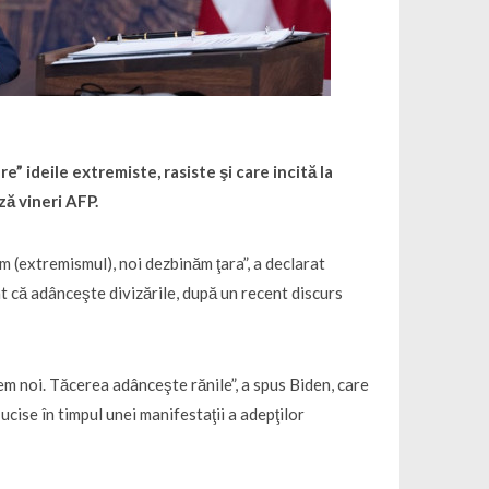
” ideile extremiste, rasiste şi care incită la
ză vineri AFP.
m (extremismul), noi dezbinăm ţara”, a declarat
t că adânceşte divizările, după un recent discurs
m noi. Tăcerea adânceşte rănile”, a spus Biden, care
cise în timpul unei manifestaţii a adepţilor