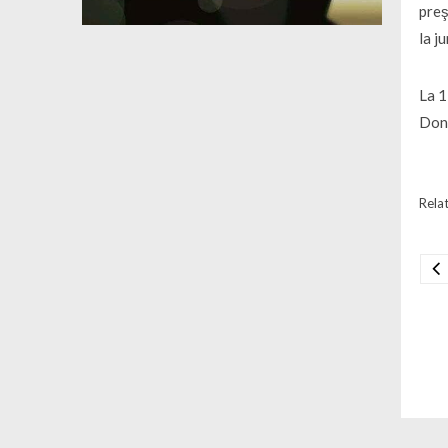
preş
la j
La 1
Dona
Relat
Na