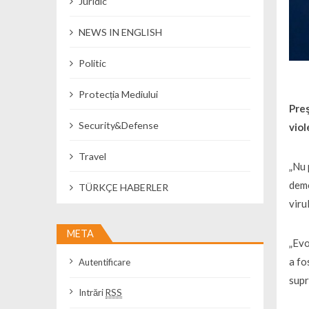
Juridic
NEWS IN ENGLISH
Politic
Protecția Mediului
Preş
Security&Defense
viol
Travel
„Nu 
demo
TÜRKÇE HABERLER
viru
META
„Evo
a fo
Autentificare
supr
Intrări
RSS