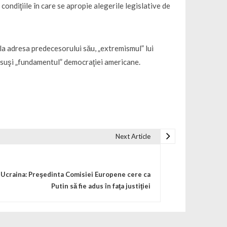
ondiţiile în care se apropie alegerile legislative de
 la adresa predecesorului său, „extremismul” lui
nsuşi „fundamentul” democraţiei americane.
Next Article
Ucraina: Preşedinta Comisiei Europene cere ca
Putin să fie adus în faţa justiţiei