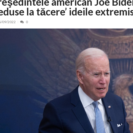
reşedintele american Joe Bide
eduse la tăcere’ ideile extremis
nt, peste 5.000 de noi locuri în creșe...
15/07/2026
 de locuri noi la Zlatna prin Programul...
15/07/2026
6/09/2022
0
erea publică pentru proiectul de lege care...
15/07/2026
bis descoperit într-un colet și ascu...
15/07/2026
ă la efortul național pentru protejar...
04/08/2026
FIDELIS din luna august
04/08/2026
ectul Catalogului național al zonelor pri...
04/08/2026