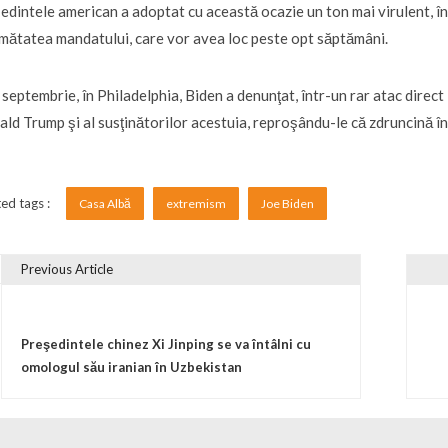
edintele american a adoptat cu această ocazie un ton mai virulent, în c
umătatea mandatului, care vor avea loc peste opt săptămâni.
 septembrie, în Philadelphia, Biden a denunţat, într-un rar atac direct
ld Trump şi al susţinătorilor acestuia, reproşându-le că zdruncină î
ed tags :
Casa Albă
extremism
Joe Biden
Previous Article
vigare în articole
Preşedintele chinez Xi Jinping se va întâlni cu
omologul său iranian în Uzbekistan