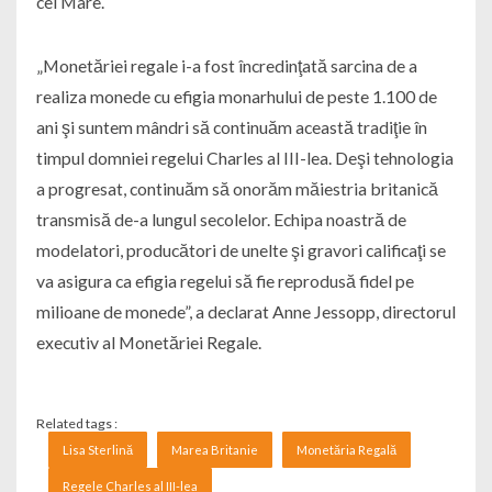
cel Mare.
„Monetăriei regale i-a fost încredinţată sarcina de a
realiza monede cu efigia monarhului de peste 1.100 de
ani şi suntem mândri să continuăm această tradiţie în
timpul domniei regelui Charles al III-lea. Deşi tehnologia
a progresat, continuăm să onorăm măiestria britanică
transmisă de-a lungul secolelor. Echipa noastră de
modelatori, producători de unelte şi gravori calificaţi se
va asigura ca efigia regelui să fie reprodusă fidel pe
milioane de monede”, a declarat Anne Jessopp, directorul
executiv al Monetăriei Regale.
Related tags :
Lisa Sterlină
Marea Britanie
Monetăria Regală
Regele Charles al III-lea