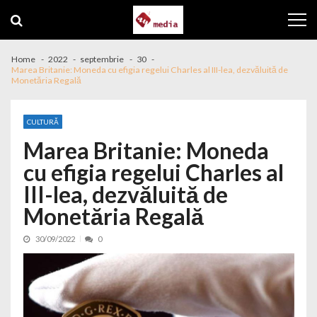
Skip to navigation
Skip to content
Home
2022
septembrie
30
Marea Britanie: Moneda cu efigia regelui Charles al III-lea, dezvăluită de
Monetăria Regală
CULTURĂ
Marea Britanie: Moneda
cu efigia regelui Charles al
III-lea, dezvăluită de
Monetăria Regală
30/09/2022
0