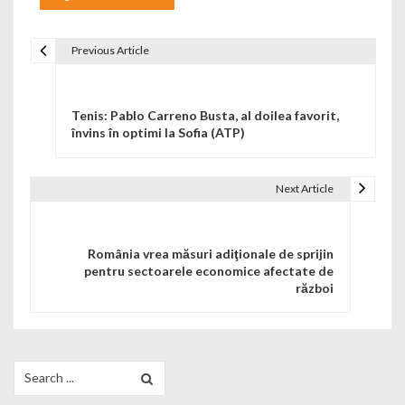
Previous Article
Navigare în articole
Tenis: Pablo Carreno Busta, al doilea favorit,
învins în optimi la Sofia (ATP)
Next Article
România vrea măsuri adiţionale de sprijin
pentru sectoarele economice afectate de
război
Search for: