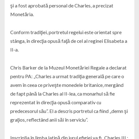
şi a fost aprobată personal de Charles, a precizat
Monetăria.
Conform tradiţiei, portretul regelui este orientat spre
stânga, în direcţia opusă faţă de cel al reginei Elisabeta a
II-a.
Chris Barker de la Muzeul Monetăriei Regale a declarat
pentru PA: „Charles a urmat tradiţia generală pe care o
avem în ceea ce priveşte monedele britanice, mergând
de fapt până la Charles al II-lea, ca monarhul să fie
reprezentat în direcţia opusă comparativ cu
predecesorul său”. El a descris portretul ca fiind „demn şi
graţios, reflectând anii săi în serviciu”.
Inscripţia în limba latină din jurul efigiei va fi „Charles III :