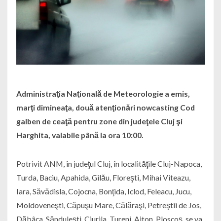
Administraţia Naţională de Meteorologie a emis,
marţi dimineaţa, două atenţionări nowcasting Cod
galben de ceaţă pentru zone din judeţele Cluj şi
Harghita, valabile până la ora 10:00.
Potrivit ANM, în judeţul Cluj, în localităţile Cluj-Napoca,
Turda, Baciu, Apahida, Gilău, Floreşti, Mihai Viteazu,
Iara, Săvădisla, Cojocna, Bonţida, Iclod, Feleacu, Jucu,
Moldoveneşti, Căpuşu Mare, Călăraşi, Petreştii de Jos,
Dăbâca, Sănduleşti, Ciurila, Tureni, Aiton, Ploscoş, se va