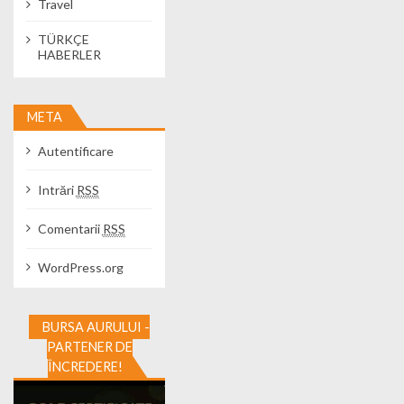
Travel
TÜRKÇE
HABERLER
META
Autentificare
Intrări
RSS
Comentarii
RSS
WordPress.org
BURSA AURULUI -
PARTENER DE
ÎNCREDERE!