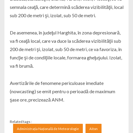
semnala ceaţă, care determină scăderea vizibilităţii, local
sub 200 de metri şi, izolat, sub 50 de metri.
De asemenea, în judeţul Harghita, în zona depresionară,
va fi ceaţă local, care va duce la scăderea vizibilităţii sub
200 de metri şi, izolat, sub 50 de metri, ce va favoriza, în
funcţie şi de condiţiile locale, formarea gheţuşului. Izolat,
va fi brumă.
Avertizările de fenomene periculoase imediate
(nowcasting) se emit pentru o perioadă de maximum
şase ore, precizează ANM.
Related tags :
Administrația Națională de Meteorologie
Aiton