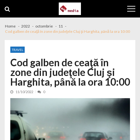
Skip to navigation
Skip to content
Home
2022
octombrie
11
Cod galben de ceaţă în zone din judeţele Cluj şi Harghita, până la ora 10:00
TRAVEL
Cod galben de ceaţă în
zone din judeţele Cluj şi
Harghita, până la ora 10:00
11/10/2022
0