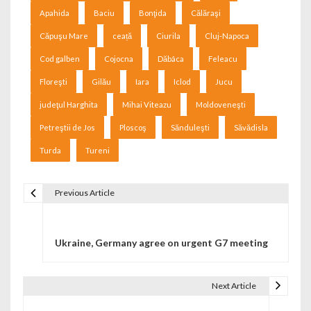
Apahida
Baciu
Bonţida
Călăraşi
Căpuşu Mare
ceață
Ciurila
Cluj-Napoca
Cod galben
Cojocna
Dăbâca
Feleacu
Floreşti
Gilău
Iara
Iclod
Jucu
judeţul Harghita
Mihai Viteazu
Moldoveneşti
Petreştii de Jos
Ploscoş
Sănduleşti
Săvădisla
Turda
Tureni
Previous Article
Navigare în articole
Ukraine, Germany agree on urgent G7 meeting
Next Article