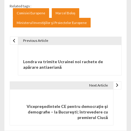
Related tags :
Comisiei Europene
Marcel Boloș
Ministerul Investiţiilor şi Proiectelor Europene
Previous Article
Navigare în articole
Londra va trimite Ucrainei noi rachete de
apărare antiaeriană
Next Article
Vicepreşedintele CE pentru democraţie şi
demografie – la Bucureşti; întrevedere cu
premierul Ciucă