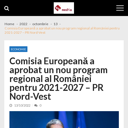
Skip to navigation
Skip to content
Home
2022
octombrie
13
Comisia Europeană a aprobat un nou program regional al României pentru
2021-2027 – PR Nord-Vest
ECONOMIE
Comisia Europeană a
aprobat un nou program
regional al României
pentru 2021-2027 – PR
Nord-Vest
13/10/2022
0