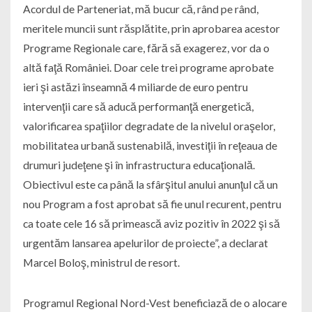
Acordul de Parteneriat, mă bucur că, rând pe rând,
meritele muncii sunt răsplătite, prin aprobarea acestor
Programe Regionale care, fără să exagerez, vor da o
altă faţă României. Doar cele trei programe aprobate
ieri şi astăzi înseamnă 4 miliarde de euro pentru
intervenţii care să aducă performanţă energetică,
valorificarea spaţiilor degradate de la nivelul oraşelor,
mobilitatea urbană sustenabilă, investiţii în reţeaua de
drumuri judeţene şi în infrastructura educaţională.
Obiectivul este ca până la sfârşitul anului anunţul că un
nou Program a fost aprobat să fie unul recurent, pentru
ca toate cele 16 să primească aviz pozitiv în 2022 şi să
urgentăm lansarea apelurilor de proiecte”, a declarat
Marcel Boloş, ministrul de resort.
Programul Regional Nord-Vest beneficiază de o alocare