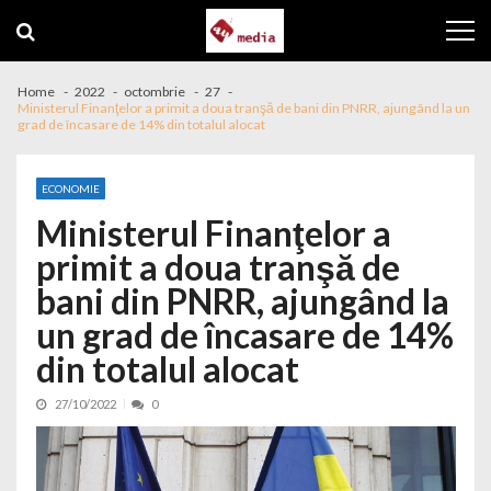
Skip to navigation
Skip to content
Home
2022
octombrie
27
Ministerul Finanţelor a primit a doua tranşă de bani din PNRR, ajungând la un
grad de încasare de 14% din totalul alocat
ECONOMIE
Ministerul Finanţelor a
primit a doua tranşă de
bani din PNRR, ajungând la
un grad de încasare de 14%
din totalul alocat
27/10/2022
0