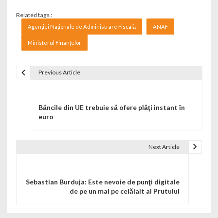
Related tags :
Agenţiei Naţionale de Administrare Fiscală
ANAF
Ministerul Finanțelor
Previous Article
Navigare în articole
Băncile din UE trebuie să ofere plăţi instant în
euro
Next Article
Sebastian Burduja: Este nevoie de punţi digitale
de pe un mal pe celălalt al Prutului