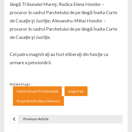
lângă Tribunalul Mureş; Rodica Elena Hondor –
procuror în cadrul Parchetului de pe lângă Înalta Curte
de Casaţie şi Justiţie; Alexandru-Mihai Hondor –
procuror în cadrul Parchetului de pe lângă Înalta Curte
de Casaţie şi Justiţie.
Cei patru magistraţi au fost eliberaţi din funcţie ca
urmare a pensionării.
Related tags :
Administrația Prezidențială
magistrati
Preşedintele Klaus Iohannis
Previous Article
Navigare în articole