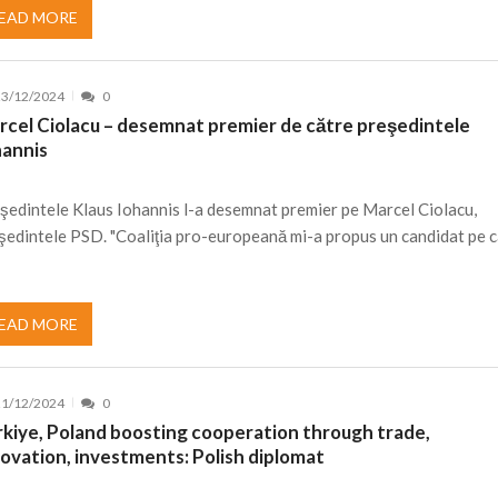
EAD MORE
23/12/2024
0
rcel Ciolacu – desemnat premier de către preşedintele
hannis
şedintele Klaus Iohannis l-a desemnat premier pe Marcel Ciolacu,
şedintele PSD. "Coaliţia pro-europeană mi-a propus un candidat pe 
EAD MORE
21/12/2024
0
rkiye, Poland boosting cooperation through trade,
novation, investments: Polish diplomat