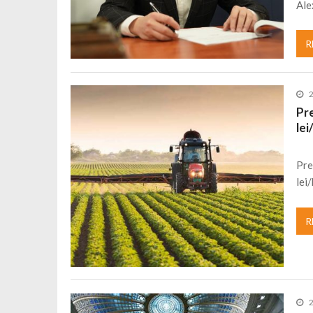
Ale
R
Pre
lei
Pre
lei
R