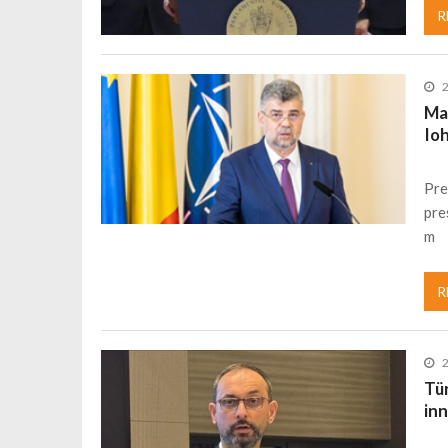
R
Ma
Io
Pre
pre
m
R
Tü
in