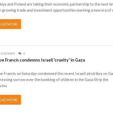
kiye and Poland are taking their economic partnership to the next le
h growing trade and investment opportunities marking a new era of 
EAD MORE
21/12/2024
0
e Francis condemns Israeli ‘cruelty’ in Gaza
e Francis on Saturday condemned the recent Israeli airstrikes on Ga
ressing sorrow over the bombing of children in the Gaza Strip the
viou
EAD MORE