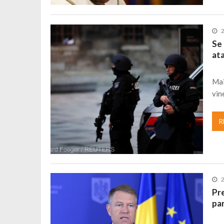
Se 
at
Mai
vin
R
Pre
par