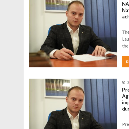
NA
Încă o creșă modernă pentru Alba: 40
Nat
ac
Ministerul Mediului derulează dezbat
Percheziții și flagrant în Neamț: cana
The
Ministerul Apărării Naționale particip
Lau
Dobânzi de pânã la 7,50% la ediția 
the
MMAP pune în consultare publică proi
R
Pr
Age
im
dur
Pre