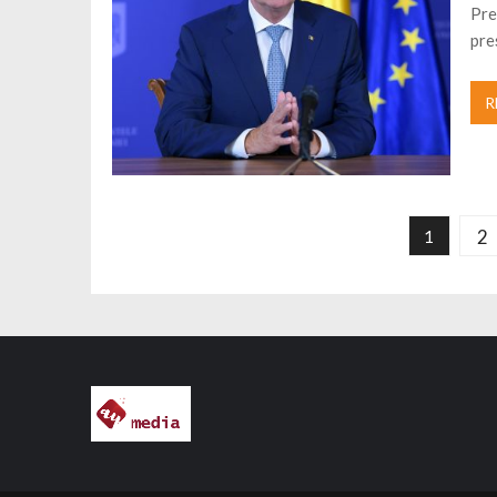
Pre
pre
R
Navigare în articole
2
1