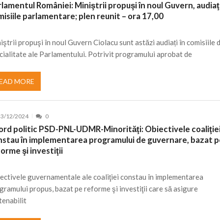
lamentul României: Miniştrii propuşi în noul Guvern, audiaţi
isiile parlamentare; plen reunit – ora 17,00
iştrii propuşi în noul Guvern Ciolacu sunt astăzi audiați în comisiile 
cialitate ale Parlamentului. Potrivit programului aprobat de
EAD MORE
23/12/2024
0
ord politic PSD-PNL-UDMR-Minorităţi: Obiectivele coaliţie
nstau în implementarea programului de guvernare, bazat 
orme şi investiţii
ectivele guvernamentale ale coaliţiei constau în implementarea
gramului propus, bazat pe reforme şi investiţii care să asigure
tenabilit