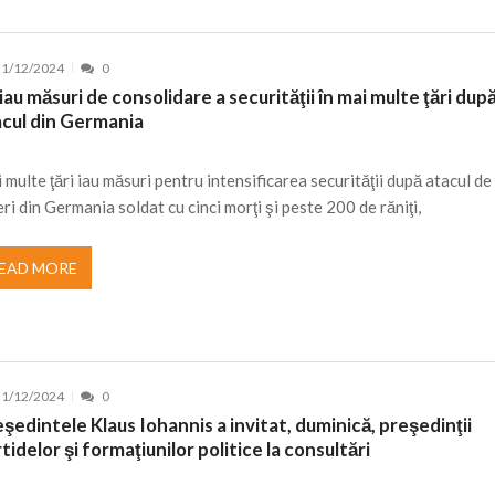
21/12/2024
0
iau măsuri de consolidare a securităţii în mai multe ţări dup
acul din Germania
 multe ţări iau măsuri pentru intensificarea securităţii după atacul de
eri din Germania soldat cu cinci morţi şi peste 200 de răniţi,
EAD MORE
21/12/2024
0
şedintele Klaus Iohannis a invitat, duminică, preşedinţii
tidelor şi formaţiunilor politice la consultări