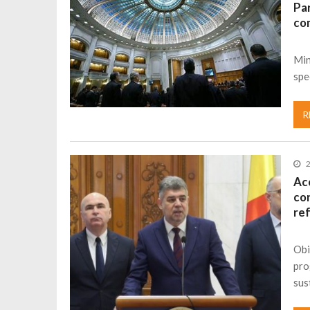
Par
com
Min
spe
R
Ac
co
ref
Obi
pro
sus