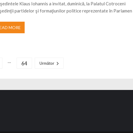
şedintele Klaus Iohannis a invitat, duminică, la Palatul Cotroceni
şedinţii partidelor şi formaţiunilor politice reprezentate în Parlamen
EAD MORE
…
64
Următor