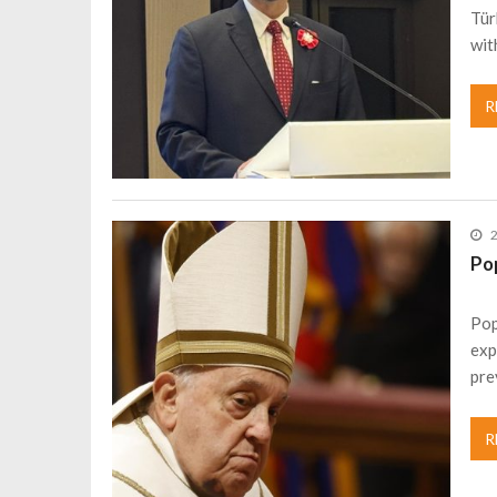
Tür
wit
R
Pop
Pop
exp
pre
R