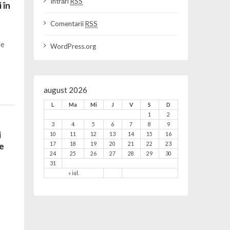
Intrări
RSS
 în
Comentarii
RSS
de
WordPress.org
august 2026
L
Ma
Mi
J
V
S
D
1
2
3
4
5
6
7
8
9
i
10
11
12
13
14
15
16
17
18
19
20
21
22
23
pe
24
25
26
27
28
29
30
31
« iul.