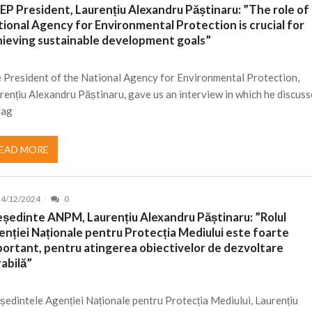
EP President, Laurențiu Alexandru Păștinaru: ”The role of
 de locuri noi la Zlatna prin Programul...
15/07/2026
ional Agency for Environmental Protection is crucial for
hieving sustainable development goals”
erea publică pentru proiectul de lege care...
15/07/2026
bis descoperit într-un colet și ascu...
15/07/2026
 President of the National Agency for Environmental Protection,
ă la efortul național pentru protejar...
04/08/2026
rențiu Alexandru Păștinaru, gave us an interview in which he discus
FIDELIS din luna august
04/08/2026
 ag
ectul Catalogului național al zonelor pri...
04/08/2026
EAD MORE
24/12/2024
0
eședinte ANPM, Laurențiu Alexandru Păștinaru: ”Rolul
nției Naționale pentru Protecția Mediului este foarte
portant, pentru atingerea obiectivelor de dezvoltare
abilă”
ședintele Agenției Naționale pentru Protecția Mediului, Laurențiu