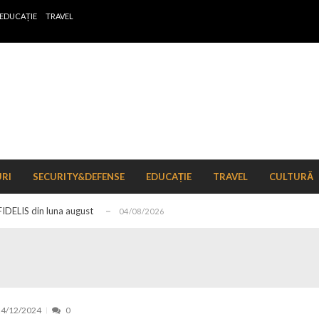
EDUCAȚIE
TRAVEL
 de locuri noi la Zlatna prin Programul...
15/07/2026
erea publică pentru proiectul de lege care...
15/07/2026
bis descoperit într-un colet și ascu...
15/07/2026
URI
SECURITY&DEFENSE
EDUCAȚIE
TRAVEL
CULTURĂ
ă la efortul național pentru protejar...
04/08/2026
FIDELIS din luna august
04/08/2026
ectul Catalogului național al zonelor pri...
04/08/2026
r de schimb ale pieței valutare în format...
04/08/2026
n pe tema energiei
04/08/2026
zut în perioada ianuarie–mai 2026
15/07/2026
24/12/2024
0
nt, peste 5.000 de noi locuri în creșe...
15/07/2026