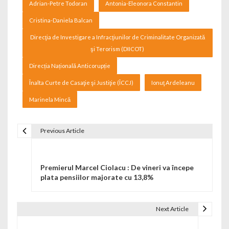
Adrian-Petre Todoran
Antonia-Eleonora Constantin
Cristina-Daniela Balcan
Direcţia de Investigare a Infracţiunilor de Criminalitate Organizată
şi Terorism (DIICOT)
Direcția Națională Anticorupție
Înalta Curte de Casaţie şi Justiţie (ÎCCJ)
Ionuţ Ardeleanu
Marinela Mincă
Previous Article
Navigare în articole
Premierul Marcel Ciolacu : De vineri va începe
plata pensiilor majorate cu 13,8%
Next Article