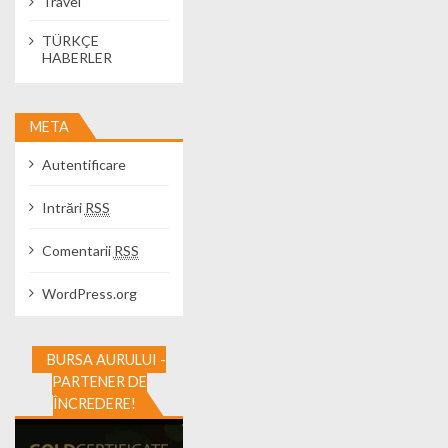
Travel
TÜRKÇE
HABERLER
META
Autentificare
Intrări
RSS
Comentarii
RSS
WordPress.org
BURSA AURULUI -
PARTENER DE
ÎNCREDERE!