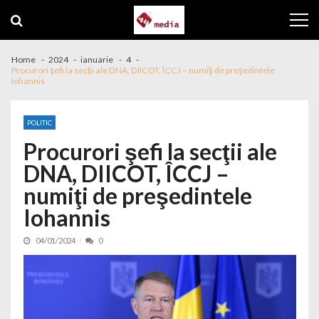
Skip to navigation
Skip to content
Home
2024
ianuarie
4
Procurori şefi la secţii ale DNA, DIICOT, ÎCCJ – numiţi de preşedintele
Iohannis
POLITIC
Procurori şefi la secţii ale
DNA, DIICOT, ÎCCJ –
numiţi de preşedintele
Iohannis
04/01/2024
0