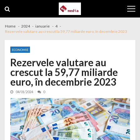
Skip to navigation
Skip to content
Home
2024
ianuarie
4
Rezervele valutare au crescut la 59,77 miliarde euro, în decembrie 2023
ECONOMIE
Rezervele valutare au
crescut la 59,77 miliarde
euro, în decembrie 2023
04/01/2024
0