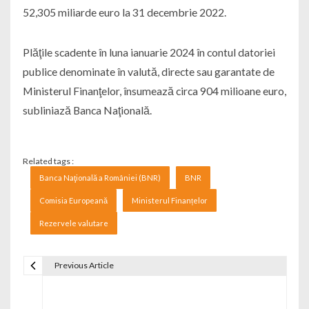
52,305 miliarde euro la 31 decembrie 2022.
Plăţile scadente în luna ianuarie 2024 în contul datoriei
publice denominate în valută, directe sau garantate de
Ministerul Finanţelor, însumează circa 904 milioane euro,
subliniază Banca Naţională.
Related tags :
Banca Naţională a României (BNR)
BNR
Comisia Europeană
Ministerul Finanțelor
Rezervele valutare
Previous Article
Navigare în articole