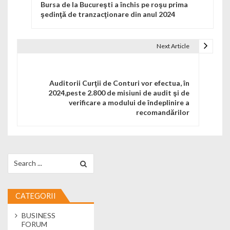
Bursa de la Bucureşti a închis pe roşu prima
şedinţă de tranzacţionare din anul 2024
Next Article
Auditorii Curţii de Conturi vor efectua, în
2024,peste 2.800 de misiuni de audit şi de
verificare a modului de îndeplinire a
recomandărilor
Search for:
CATEGORII
BUSINESS
FORUM