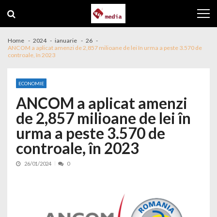
Skip to navigation
Skip to content
Home
2024
ianuarie
26
ANCOM a aplicat amenzi de 2,857 milioane de lei în urma a peste 3.570 de
controale, în 2023
ECONOMIE
ANCOM a aplicat amenzi
de 2,857 milioane de lei în
urma a peste 3.570 de
controale, în 2023
26/01/2024
0