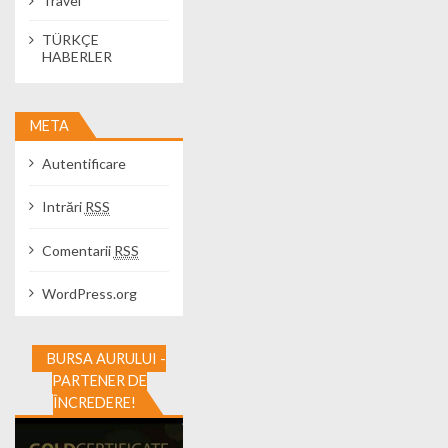
Travel
TÜRKÇE
HABERLER
META
Autentificare
Intrări
RSS
Comentarii
RSS
WordPress.org
BURSA AURULUI -
PARTENER DE
ÎNCREDERE!