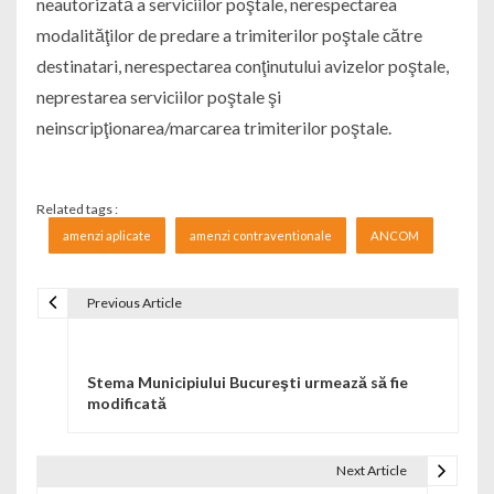
neautorizată a serviciilor poştale, nerespectarea
modalităţilor de predare a trimiterilor poştale către
destinatari, nerespectarea conţinutului avizelor poştale,
neprestarea serviciilor poştale şi
neinscripţionarea/marcarea trimiterilor poştale.
Related tags :
amenzi aplicate
amenzi contraventionale
ANCOM
Previous Article
Navigare în articole
Stema Municipiului Bucureşti urmează să fie
modificată
Next Article