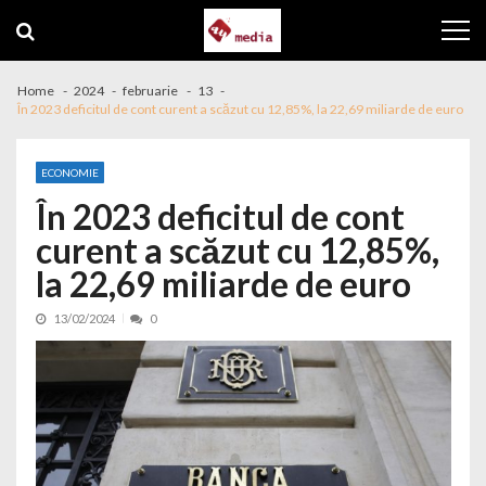
Skip to navigation
Skip to content
Home
2024
februarie
13
În 2023 deficitul de cont curent a scăzut cu 12,85%, la 22,69 miliarde de euro
ECONOMIE
În 2023 deficitul de cont
curent a scăzut cu 12,85%,
la 22,69 miliarde de euro
13/02/2024
0