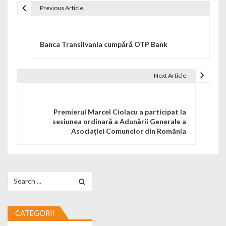
Previous Article
Navigare în articole
Banca Transilvania cumpără OTP Bank
Next Article
Premierul Marcel Ciolacu a participat la
sesiunea ordinară a Adunării Generale a
Asociației Comunelor din România
Search for:
CATEGORII