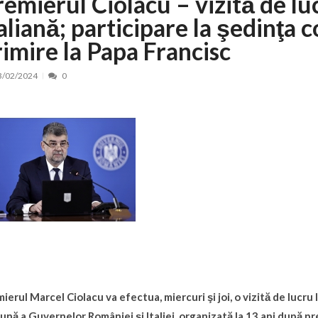
remierul Ciolacu – vizită de lu
taliană; participare la şedinţa
nt, peste 5.000 de noi locuri în creșe...
15/07/2026
 de locuri noi la Zlatna prin Programul...
15/07/2026
rimire la Papa Francisc
erea publică pentru proiectul de lege care...
15/07/2026
3/02/2024
0
bis descoperit într-un colet și ascu...
15/07/2026
ă la efortul național pentru protejar...
04/08/2026
FIDELIS din luna august
04/08/2026
ectul Catalogului național al zonelor pri...
04/08/2026
ierul Marcel Ciolacu va efectua, miercuri şi joi, o vizită de lucru
nă a Guvernelor României şi Italiei, organizată la 13 ani după 