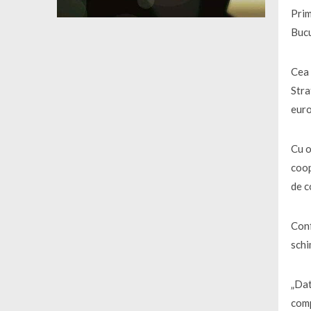
Prim
Bucu
Cea 
Stra
euro
Cu o
coop
de c
Conf
schi
„Dat
comp