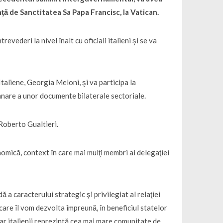
nţă de Sanctitatea Sa Papa Francisc, la Vatican.
vederi la nivel înalt cu oficiali italieni şi se va
Italiene, Georgia Meloni, şi va participa la
emnare a unor documente bilaterale sectoriale.
Roberto Gualtieri.
mică, context în care mai mulţi membri ai delegaţiei
a caracterului strategic şi privilegiat al relaţiei
 care îl vom dezvolta împreună, în beneficiul statelor
iar italienii reprezintă cea mai mare comunitate de