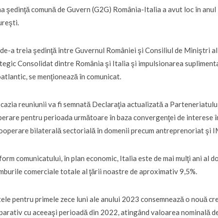
a şedinţă comună de Guvern (G2G) România-Italia a avut loc în anul 
reşti.
de-a treia şedinţă între Guvernul României şi Consiliul de Miniştri al 
tegic Consolidat dintre România şi Italia şi impulsionarea suplimenta
atlantic, se menţionează în comunicat.
cazia reuniunii va fi semnată Declaraţia actualizată a Parteneriatului
erare pentru perioada următoare în baza convergenţei de interese î
ooperare bilaterală sectorială în domenii precum antreprenoriat şi IM
orm comunicatului, în plan economic, Italia este de mai mulţi ani al d
mburile comerciale totale al ţării noastre de aproximativ 9,5%.
ele pentru primele zece luni ale anului 2023 consemnează o nouă cre
arativ cu aceeaşi perioadă din 2022, atingând valoarea nominală de 