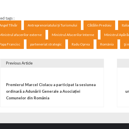
ed tags :
Angel Tîlvăr
Antreprenoriatului și Turismului
Cătălin Predoiu
Italia
Ministrul afacerilor externe
Ministrul Afacerilor Interne
Ministrul Apărăr
Papa Francisc
parteneriat strategic
Radu Oprea
România
şi 
Previous Article
vigare în articole
Premierul Marcel Ciolacu a participat la sesiunea
ordinară a Adunării Generale a Asociației
un
Comunelor din România