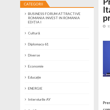
P
CATEGORII
I
Cseke Attila: Am creat, până în preze
BUSINESS FORUM ATTRACTIVE
Încă o creșă modernă pentru Alba: 40
p
ROMANIA INVEST IN ROMANIA
Ministerul Mediului derulează dezbat
EDIȚIA I
1
Percheziții și flagrant în Neamț: cana
Cultură
Ministerul Apărării Naționale particip
Dobânzi de pânã la 7,50% la ediția 
Diplomacy 61
MMAP pune în consultare publică proi
Diverse
Economie
Educație
ENERGIE
Interviurile AY
Prem
comu