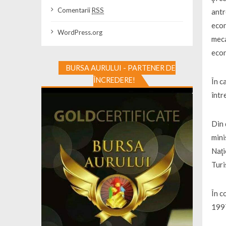
Comentarii
RSS
antr
econ
WordPress.org
meca
econ
BURSA AURULUI - PARTENER DE
ÎNCREDERE!
În c
într
Din 
mini
Naţi
Turi
În c
1997