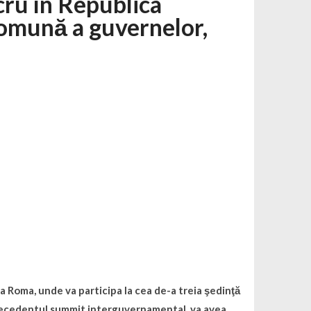
cru în Republica
 comună a guvernelor,
 la Roma, unde va participa la cea de-a treia şedinţă
precedentul summit interguvernamental, va avea