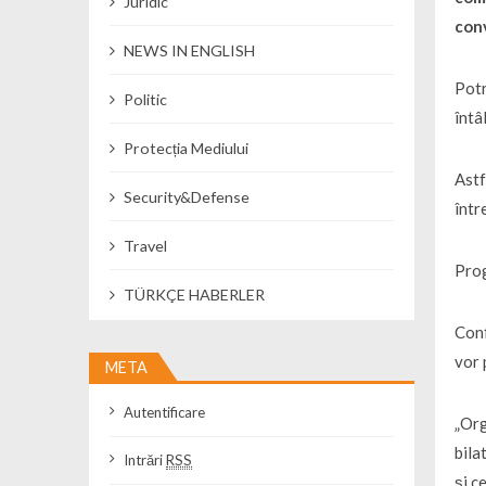
Juridic
conv
NEWS IN ENGLISH
Potr
Politic
întâ
Protecția Mediului
Astf
Security&Defense
într
Travel
Prog
TÜRKÇE HABERLER
Conf
vor 
META
Autentificare
„Org
bila
Intrări
RSS
şi c