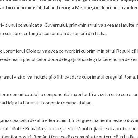
orbiri cu premierul italian Georgia Meloni şi va fi primit în audie
ivit unui comunicat al Guvernului, prim-ministrul va avea mai multe între
lni cu reprezentanţi ai comunităţii de români din Italia.
el, premierul Ciolacu va avea convorbiri cu prim-ministrul Republicii 
evederea în plenul celor două delegaţii oficiale şi la ceremonia de s
ramul vizitei va include şi o întrevedere cu primarul oraşului Roma, 
orm comunicatului, o componentă importantă a vizitei este cea econo
participa la Forumul Economic româno-italian.
anizarea celui de-al treilea Summit Interguvernamental este o dovadă 
terale dintre România şi Italia şi reflectă potenţialul extraordinar pe
etăţenilor noştri. Românii formează o comunitate puternică în Italia, 