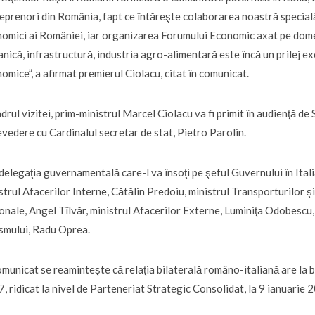
eprenori din România, fapt ce întăreşte colaborarea noastră specială.
omici ai României, iar organizarea Forumului Economic axat pe domen
nică, infrastructură, industria agro-alimentară este încă un prilej 
omice”, a afirmat premierul Ciolacu, citat în comunicat.
adrul vizitei, prim-ministrul Marcel Ciolacu va fi primit în audienţă de
evedere cu Cardinalul secretar de stat, Pietro Parolin.
delegaţia guvernamentală care-l va însoţi pe şeful Guvernului în Ita
strul Afacerilor Interne, Cătălin Predoiu, ministrul Transporturilor şi
onale, Angel Tîlvăr, ministrul Afacerilor Externe, Luminiţa Odobescu,
smului, Radu Oprea.
omunicat se reaminteşte că relaţia bilaterală româno-italiană are la b
, ridicat la nivel de Parteneriat Strategic Consolidat, la 9 ianuarie 