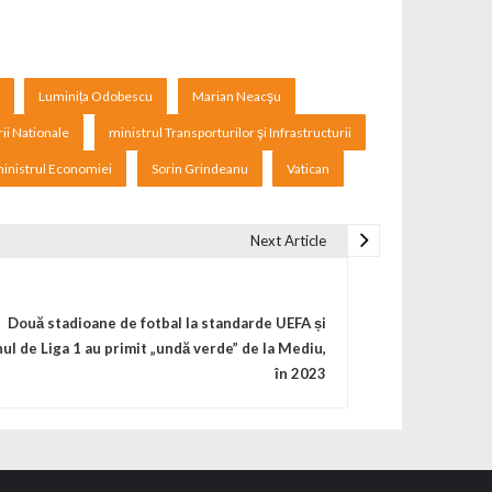
Luminița Odobescu
Marian Neacşu
ii Nationale
ministrul Transporturilor şi Infrastructurii
ministrul Economiei
Sorin Grindeanu
Vatican
Next Article
Două stadioane de fotbal la standarde UEFA și
ul de Liga 1 au primit „undă verde” de la Mediu,
în 2023