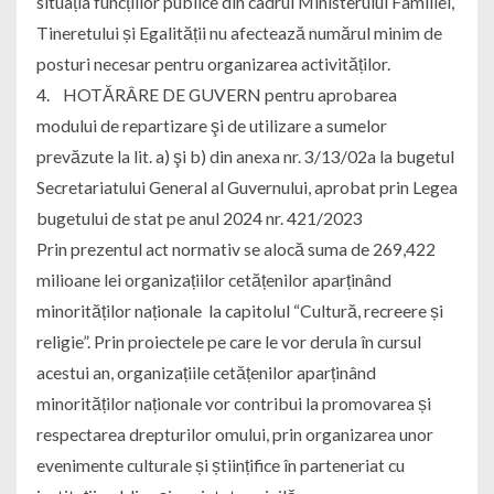
situația funcțiilor publice din cadrul Ministerului Familiei,
Tineretului și Egalității nu afectează numărul minim de
posturi necesar pentru organizarea activităților.
4. HOTĂRÂRE DE GUVERN pentru aprobarea
modului de repartizare şi de utilizare a sumelor
prevăzute la lit. a) şi b) din anexa nr. 3/13/02a la bugetul
Secretariatului General al Guvernului, aprobat prin Legea
bugetului de stat pe anul 2024 nr. 421/2023
Prin prezentul act normativ se alocă suma de 269,422
milioane lei organizațiilor cetățenilor aparținând
minorităților naționale la capitolul “Cultură, recreere și
religie”. Prin proiectele pe care le vor derula în cursul
acestui an, organizațiile cetățenilor aparținând
minorităților naționale vor contribui la promovarea și
respectarea drepturilor omului, prin organizarea unor
evenimente culturale și științifice în parteneriat cu