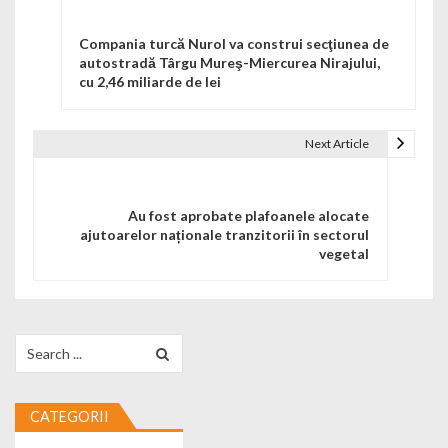
Compania turcă Nurol va construi secţiunea de
autostradă Târgu Mureş-Miercurea Nirajului,
cu 2,46 miliarde de lei
Next Article
Au fost aprobate plafoanele alocate
ajutoarelor naționale tranzitorii în sectorul
vegetal
Search for:
CATEGORII