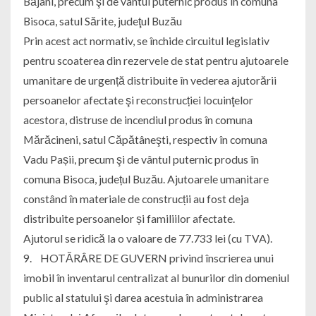
Băjani, precum şi de vântul puternic produs în comuna
Bisoca, satul Sărite, judeţul Buzău
Prin acest act normativ, se închide circuitul legislativ
pentru scoaterea din rezervele de stat pentru ajutoarele
umanitare de urgență distribuite în vederea ajutorării
persoanelor afectate şi reconstrucției locuinţelor
acestora, distruse de incendiul produs în comuna
Mărăcineni, satul Căpătâneşti, respectiv în comuna
Vadu Pașii, precum şi de vântul puternic produs în
comuna Bisoca, județul Buzău. Ajutoarele umanitare
constând în materiale de construcții au fost deja
distribuite persoanelor și familiilor afectate.
Ajutorul se ridică la o valoare de 77.733 lei (cu TVA).
9. HOTĂRÂRE DE GUVERN privind înscrierea unui
imobil în inventarul centralizat al bunurilor din domeniul
public al statului şi darea acestuia în administrarea