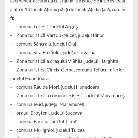
asemenea, atestarea ca stațiuni turistice de interes local
a altor 13 localități sau părți de localități din țară, cum ar
fi:
– comuna Lereşti, județul Argeş
– Zona turistică Vârtop-Nucet, județul Bihor
– comuna Sâncraiu, judeţul Cluj
– comuna Sita Buzăului, județul Covasna
– Zona turistică a oraşului Vlăhiţa, județui Harghita
– Zona turistică Cincis-Cerna, comuna Teliucu Inferior,
judeţul Hunedoara
– comuna Râu de Mori, judeţul Hunedoara
– Zona turistică a comunei Şişeşti, județul Maramureş
– comuna Ieud, județul Maramureş
– oraşul Broşteni, județul Suceava
– comuna Fârdea, județul Timiş
– comuna Murighiol, județul Tulcea