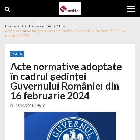
Skip to navigation
Skip to content
Home
2024
februarie
18
Acte normative adoptate în cadrul ședinței Guvernului României din 16
februarie 2024
POLITIC
Acte normative adoptate
în cadrul ședinței
Guvernului României din
16 februarie 2024
18/02/2024
0