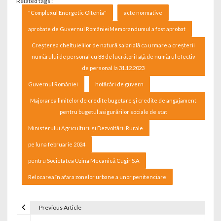
Related tags :
"Complexul Energetic Oltenia"
acte normative
aprobate de Guvernul RomânieiMemorandumul a fost aprobat
Creșterea cheltuielilor de natură salarială ca urmare a creșterii
numărului de personal cu 88 de lucrători faţă de numărul efectiv
de personal la 31.12.2023
Guvernul României
hotărâri de guvern
Majorarea limitelor de credite bugetare şi credite de angajament
pentru bugetul asigurărilor sociale de stat
Ministerului Agriculturii și Dezvoltării Rurale
pe luna februarie 2024
pentru Societatea Uzina Mecanică Cugir S.A
Relocarea în afara zonelor urbane a unor penitenciare
Previous Article
Navigare în articole