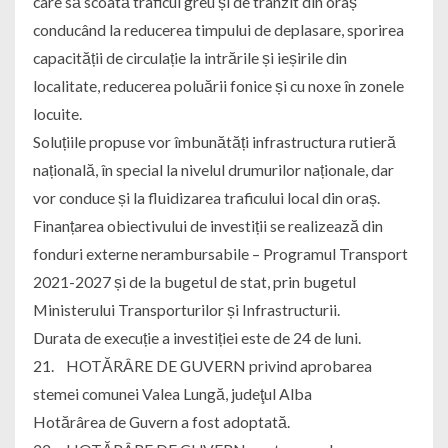
care să scoată traficul greu și de tranzit din oraș
conducând la reducerea timpului de deplasare, sporirea
capacității de circulație la intrările și ieșirile din
localitate, reducerea poluării fonice și cu noxe în zonele
locuite.
Soluțiile propuse vor îmbunătăți infrastructura rutieră
națională, în special la nivelul drumurilor naționale, dar
vor conduce și la fluidizarea traficului local din oraș.
Finanțarea obiectivului de investiții se realizează din
fonduri externe nerambursabile – Programul Transport
2021-2027 și de la bugetul de stat, prin bugetul
Ministerului Transporturilor și Infrastructurii.
Durata de execuție a investiției este de 24 de luni.
21. HOTĂRÂRE DE GUVERN privind aprobarea
stemei comunei Valea Lungă, judeţul Alba
Hotărârea de Guvern a fost adoptată.