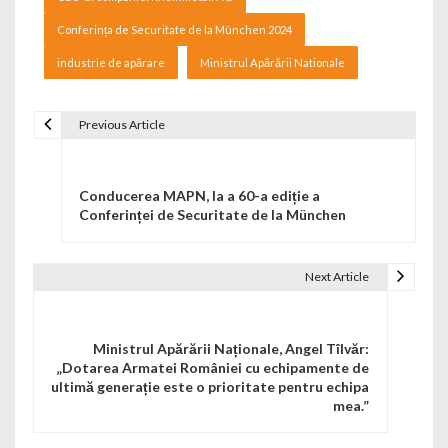
Conferința de Securitate de la München 2024
industrie de apărare
Ministrul Apărării Nationale
Previous Article
Navigare în articole
Conducerea MAPN, la a 60-a ediție a
Conferinței de Securitate de la München
Next Article
Ministrul Apărării Naționale, Angel Tîlvăr:
„Dotarea Armatei României cu echipamente de
ultimă generație este o prioritate pentru echipa
mea.”