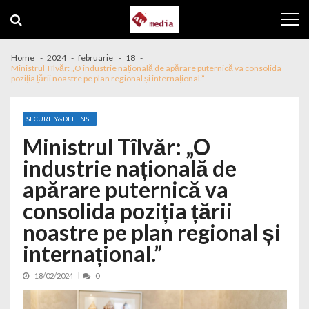
Skip to navigation
Skip to content
Home
2024
februarie
18
Ministrul Tîlvăr: „O industrie națională de apărare puternică va consolida
poziția țării noastre pe plan regional și internațional.”
SECURITY&DEFENSE
Ministrul Tîlvăr: „O
industrie națională de
apărare puternică va
consolida poziția țării
noastre pe plan regional și
internațional.”
18/02/2024
0