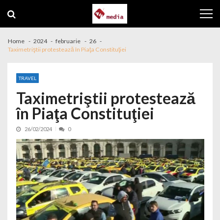
Skip to navigation
Skip to content
Home
2024
februarie
26
Taximetriştii protestează în Piaţa Constituţiei
TRAVEL
Taximetriştii protestează
în Piaţa Constituţiei
26/02/2024
0