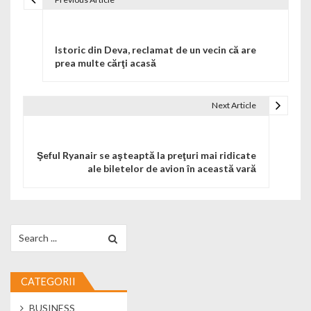
Navigare în articole
Istoric din Deva, reclamat de un vecin că are
prea multe cărţi acasă
Next Article
Şeful Ryanair se aşteaptă la preţuri mai ridicate
ale biletelor de avion în această vară
Search for:
CATEGORII
BUSINESS