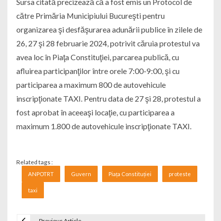
Sursa citată precizează că a fost emis un Protocol de
către Primăria Municipiului Bucureşti pentru
organizarea şi desfăşurarea adunării publice în zilele de
26, 27 şi 28 februarie 2024, potrivit căruia protestul va
avea loc în Piaţa Constituţiei, parcarea publică, cu
afluirea participanţilor între orele 7:00-9:00, şi cu
participarea a maximum 800 de autovehicule
inscripţionate TAXI. Pentru data de 27 şi 28, protestul a
fost aprobat în aceeaşi locaţie, cu participarea a
maximum 1.800 de autovehicule inscripţionate TAXI.
Related tags :
ANPOTRT
Guvern
Piața Constituției
proteste
taxi
Previous Article