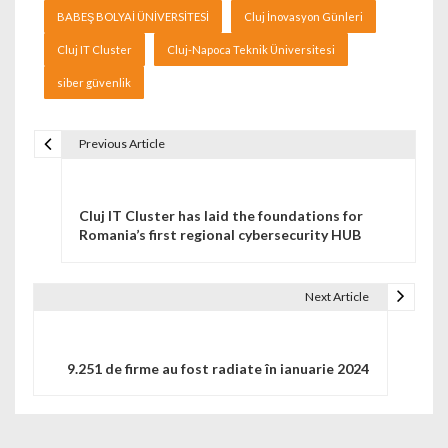
BABEŞ BOLYAİ ÜNİVERSİTESİ
Cluj İnovasyon Günleri
Cluj IT Cluster
Cluj-Napoca Teknik Üniversitesi
siber güvenlik
Previous Article
Navigare în articole
Cluj IT Cluster has laid the foundations for
Romania’s first regional cybersecurity HUB
Next Article
9.251 de firme au fost radiate în ianuarie 2024