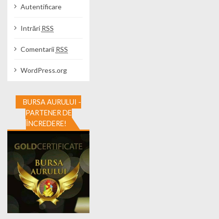
Autentificare
Intrări
RSS
Comentarii
RSS
WordPress.org
BURSA AURULUI -
PARTENER DE
ÎNCREDERE!