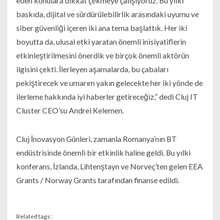
eden konulara dikkat çekmeye çalışıyoruz. Bu yılki
baskıda, dijital ve sürdürülebilirlik arasındaki uyumu ve
siber güvenliği içeren iki ana tema başlattık. Her iki
boyutta da, ulusal etki yaratan önemli inisiyatiflerin
etkinleştirilmesini önerdik ve birçok önemli aktörün
ilgisini çekti. İlerleyen aşamalarda, bu çabaları
pekiştirecek ve umarım yakın gelecekte her iki yönde de
ilerleme hakkında iyi haberler getireceğiz,” dedi Cluj IT
Cluster CEO’su Andrei Kelemen.
Cluj İnovasyon Günleri, zamanla Romanya’nın BT
endüstrisinde önemli bir etkinlik haline geldi. Bu yılki
konferans, İzlanda, Lihtenştayn ve Norveç’ten gelen EEA
Grants / Norway Grants tarafından finanse edildi.
Related tags :