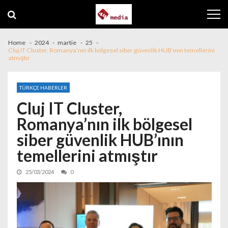
Skip to navigation
Skip to content
Home
2024
martie
25
Cluj IT Cluster, Romanya’nın ilk bölgesel siber güvenlik HUB’ının temellerini
atmıştır
TÜRKÇE HABERLER
Cluj IT Cluster,
Romanya’nın ilk bölgesel
siber güvenlik HUB’ının
temellerini atmıştır
25/03/2024
0