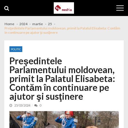
Skip to navigation
Skip to content
Home
2024
martie
25
Preşedintele Parlamentului moldovean, primit la Palatul Elisabeta: Contăm
în continuare pe ajutor şi susţinere
POLITIC
Preşedintele
Parlamentului moldovean,
primit la Palatul Elisabeta:
Contăm în continuare pe
ajutor şi susţinere
25/03/2024
0