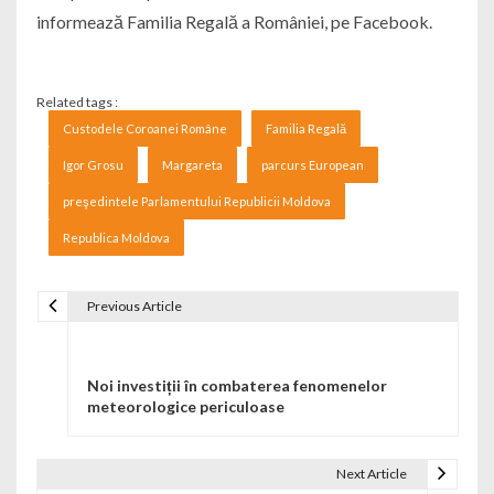
informează Familia Regală a României, pe Facebook.
Related tags :
Custodele Coroanei Române
Familia Regală
Igor Grosu
Margareta
parcurs European
preşedintele Parlamentului Republicii Moldova
Republica Moldova
Previous Article
Navigare în articole
Noi investiții în combaterea fenomenelor
meteorologice periculoase
Next Article