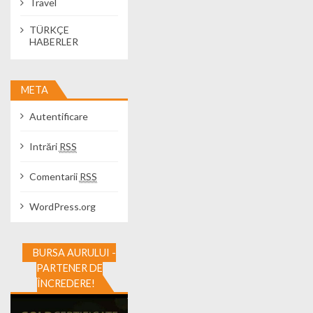
Travel
TÜRKÇE
HABERLER
META
Autentificare
Intrări
RSS
Comentarii
RSS
WordPress.org
BURSA AURULUI -
PARTENER DE
ÎNCREDERE!