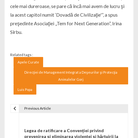
cele mai dureroase, se pare că încă mai avem de lucru şi
la acest capitol numit ‘Dovadă de Civilizaţie'”, a spus
preşedinte Asociaţiei „Tem for Next Generation”, Irina
Sîrbu.
Related tags :
Apele Curate
Direcţiei de Management Integrat a Deşeurilor şi Protecţia
Animalelor Gorj
Luis Popa
Previous Article
Navigare în articole
Legea de ratificare a Convenției privind
prevenirea și eliminarea violenței și hărțuirii la