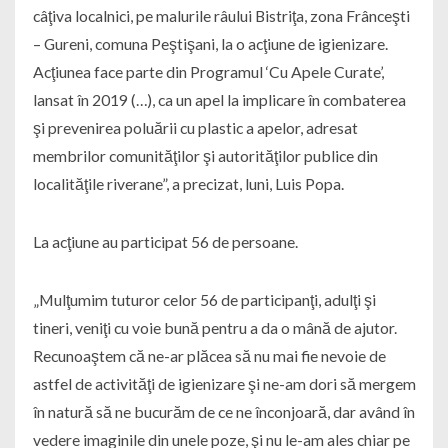
câţiva localnici, pe malurile râului Bistriţa, zona Frânceşti
– Gureni, comuna Peştişani, la o acţiune de igienizare.
Acţiunea face parte din Programul ‘Cu Apele Curate’,
lansat în 2019 (…), ca un apel la implicare în combaterea
şi prevenirea poluării cu plastic a apelor, adresat
membrilor comunităţilor şi autorităţilor publice din
localităţile riverane”, a precizat, luni, Luis Popa.
La acţiune au participat 56 de persoane.
„Mulţumim tuturor celor 56 de participanţi, adulţi şi
tineri, veniţi cu voie bună pentru a da o mână de ajutor.
Recunoaştem că ne-ar plăcea să nu mai fie nevoie de
astfel de activităţi de igienizare şi ne-am dori să mergem
în natură să ne bucurăm de ce ne înconjoară, dar având în
vedere imaginile din unele poze, şi nu le-am ales chiar pe