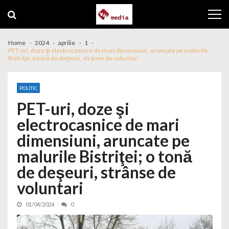
Skip to navigation
Skip to content
Home
2024
aprilie
1
PET-uri, doze şi electrocasnice de mari dimensiuni, aruncate pe malurile
Bistriţei; o tonă de deşeuri, strânse de voluntari
POLITIC
PET-uri, doze şi
electrocasnice de mari
dimensiuni, aruncate pe
malurile Bistriţei; o tonă
de deşeuri, strânse de
voluntari
01/04/2024
0