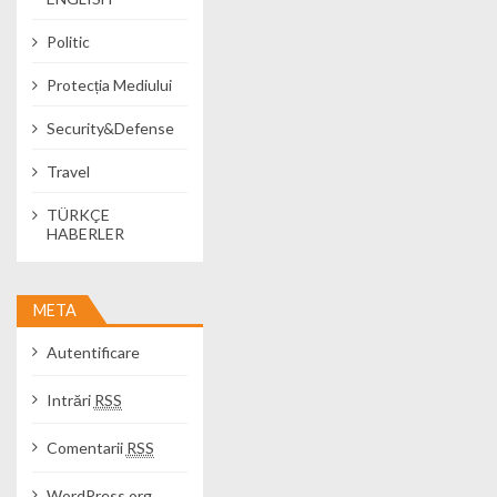
Politic
Protecția Mediului
Security&Defense
Travel
TÜRKÇE
HABERLER
META
Autentificare
Intrări
RSS
Comentarii
RSS
WordPress.org