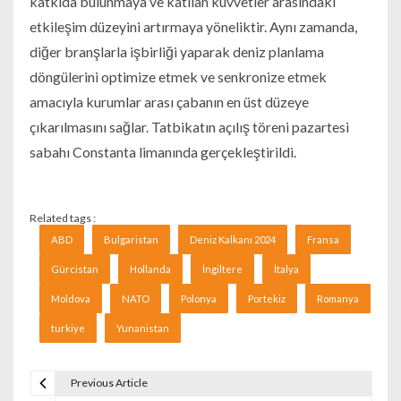
katkıda bulunmaya ve katılan kuvvetler arasındaki
etkileşim düzeyini artırmaya yöneliktir. Aynı zamanda,
diğer branşlarla işbirliği yaparak deniz planlama
döngülerini optimize etmek ve senkronize etmek
amacıyla kurumlar arası çabanın en üst düzeye
çıkarılmasını sağlar. Tatbikatın açılış töreni pazartesi
sabahı Constanta limanında gerçekleştirildi.
Related tags :
ABD
Bulgaristan
Deniz Kalkanı 2024
Fransa
Gürcistan
Hollanda
İngiltere
İtalya
Moldova
NATO
Polonya
Portekiz
Romanya
turkiye
Yunanistan
Previous Article
Navigare în articole