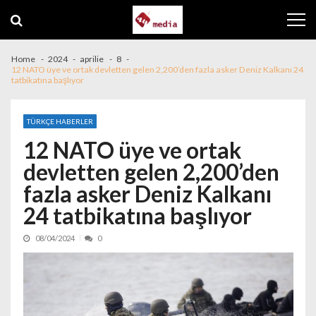
Skip to navigation
Skip to content
Home
2024
aprilie
8
12 NATO üye ve ortak devletten gelen 2,200’den fazla asker Deniz Kalkanı 24
tatbikatına başlıyor
TÜRKÇE HABERLER
12 NATO üye ve ortak
devletten gelen 2,200’den
fazla asker Deniz Kalkanı
24 tatbikatına başlıyor
08/04/2024
0