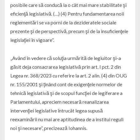
posibile care să conducă la o cât mai mare stabilitate şi
eficienţă legislativă. (…) (4) Pentru fundamentarea noii
reglementări se va porni de la dezideratele sociale
prezente şi de perspectivă, precum şi de la insuficienţele
legislaţiei în vigoare”.
„Având în vedere că soluţia urmărită de legiuitor şi-a
găsit deja consacrarea legislativă prin art. I pct. 2 din
Legea nr. 368/2023 cu referire la art. 2 alin. (4) din OUG
nr. 155/2001 şi ţinând cont de exigenţele normelor de
tehnică legislativă şi de scopul funcţiei de legiferare a
Parlamentului, apreciem necesară reanalizarea
intervenţiei legislative întrucât legea supusă
reexaminării nu mai are aptitudinea de a institui reguli
noi şi necesare”, precizează Iohannis.