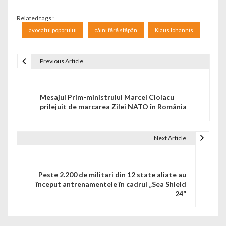
Related tags :
avocatul poporului
câini fără stăpân
Klaus Iohannis
Previous Article
Navigare în articole
Mesajul Prim-ministrului Marcel Ciolacu
prilejuit de marcarea Zilei NATO în România
Next Article
Peste 2.200 de militari din 12 state aliate au
început antrenamentele în cadrul „Sea Shield
24”