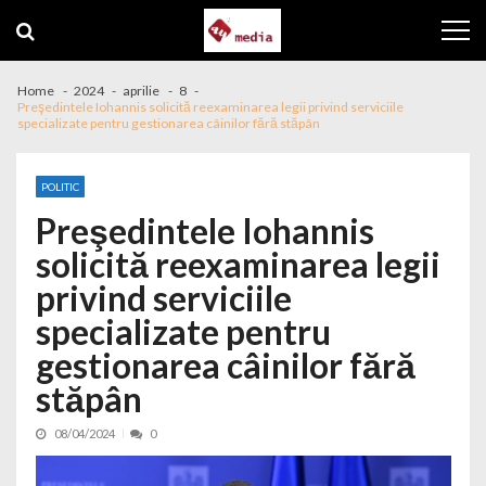
Skip to navigation
Skip to content
Home
2024
aprilie
8
Preşedintele Iohannis solicită reexaminarea legii privind serviciile
specializate pentru gestionarea câinilor fără stăpân
POLITIC
Preşedintele Iohannis
solicită reexaminarea legii
privind serviciile
specializate pentru
gestionarea câinilor fără
stăpân
08/04/2024
0