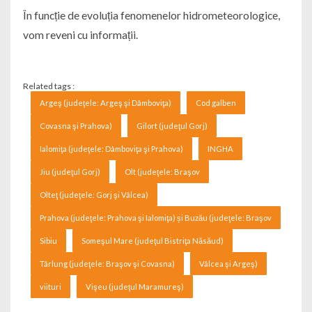
În funcție de evoluția fenomenelor hidrometeorologice,
vom reveni cu informații.
Related tags :
Argeş (judeţele: Argeş şi Dâmboviţa)
Cod galben
Covasna şi Prahova)
Gilort (judeţul Gorj)
Ialomiţa (judeţele: Dâmboviţa şi Prahova)
INGHA
Jiu (judeţul Gorj)
Olt (judeţele: Braşov
Olteţ (judeţele: Gorj şi Vâlcea)
Prahova (judeţele: Prahova şi Ialomiţa) și Buzău (judeţele: Braşov
Sibiu
Someşul Mare (judeţul Bistriţa Năsăud)
Târlung (judeţele: Braşov şi Covasna)
Vâlcea şi Argeş)
viituri
Vişeu (judeţul Maramureş)