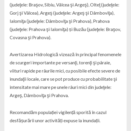
(judeţele: Braşov, Sibiu, Vâlcea şi Argeş), Olteţ (judeţele:
Gorj şi Vâlcea), Argeş (judeţele: Argeş şi Dâmboviţa),
Ialomiţa (judeţele: Dâmboviţa şi Prahova), Prahova
(judeţele: Prahova şi Ialomiţa) și Buzău (judeţele: Braşov,
Covasna şi Prahova).
Avertizarea Hidrologică vizează în principal fenomenele
de scurgeri importante pe versanţi, torenţi şi pâraie,
viituri rapide pe râurile mici, cu posibile efecte severe de
inundaţii locale, care se pot produce cu probabilitate şi
intensitate mai mare pe unele râuri mici din judeţele:
Argeş, Dâmboviţa şi Prahova.
Recomandăm populației vigilență sporită în cazul
desfășurării unor activități expuse la inundații.