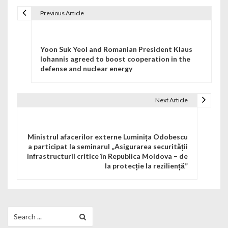
Previous Article
Navigare în articole
Yoon Suk Yeol and Romanian President Klaus
Iohannis agreed to boost cooperation in the
defense and nuclear energy
Next Article
Ministrul afacerilor externe Luminița Odobescu
a participat la seminarul „Asigurarea securității
infrastructurii critice în Republica Moldova – de
la protecție la reziliență”
Search for: