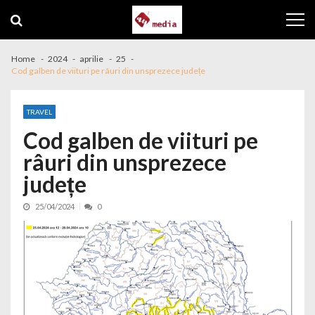
Skip to navigation
Skip to content
Home
2024
aprilie
25
Cod galben de viituri pe râuri din unsprezece județe
TRAVEL
Cod galben de viituri pe
râuri din unsprezece
județe
25/04/2024
0