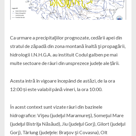
Ca urmare a precipitaţiilor prognozate, cedării apei din
stratul de zăpadă din zona montană ȋnaltă şi propagării,
hidrologii I.N.H.G.A. au instituit Codul galben pe mai
multe sectoare de râuri din unsprezece județe ale țării.
Acesta intră în vigoare începând de astăzi, de la ora
12:00 și este valabil până vineri, la ora 10:00.
În acest context sunt vizate râuri din bazinele
hidrografice: Vişeu (judeţul Maramureş), Someşul Mare
(judeţul Bistriţa Năsăud), Jiu (judeţul Gorj), Gilort (judeţul
Gorj), Târlung (judeţele: Braşov şi Covasna), Olt