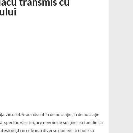
lacu transmis cu
ului
ța viitorul. S-au născut în democrație, în democrație
, specific vârstei, are nevoie de susținerea familiei, a
rofesioniști în cele mai diverse domenii trebuie să