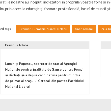
rațiile noastre au început, încrezători în propriile voastre forțe și în
im, prin acces la educație și formare profesională, locuri de muncă și s
ed tags :
Premierul României Marcel Ciolacu
tineri români
Ziua Ti
Previous Article
vigare în articole
Luminița Popescu, secretar de stat al Agenției
Naționale pentru Egalitate de Șanse pentru Femei
și Bărbați, și-a depus candidatura pentru funcția
de primar al orașului Caracal, din partea Partidului
Național Liberal