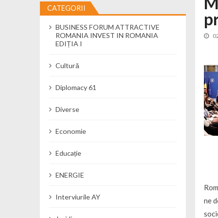
M
CATEGORII
pr
Cseke Attila: Am creat, până în preze
BUSINESS FORUM ATTRACTIVE
Încă o creșă modernă pentru Alba: 40
ROMANIA INVEST IN ROMANIA
0
Ministerul Mediului derulează dezbat
EDIȚIA I
Percheziții și flagrant în Neamț: cana
Cultură
Ministerul Apărării Naționale particip
Dobânzi de pânã la 7,50% la ediția 
Diplomacy 61
MMAP pune în consultare publică proi
Diverse
Economie
Educație
ENERGIE
Româ
Interviurile AY
ne d
soci