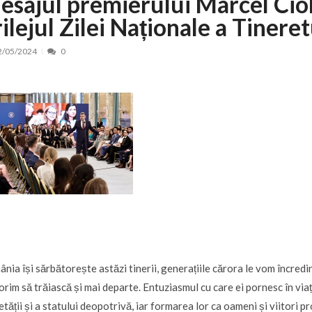
esajul premierului Marcel Cio
ilejul Zilei Naționale a Tineret
nt, peste 5.000 de noi locuri în creșe...
15/07/2026
 de locuri noi la Zlatna prin Programul...
15/07/2026
2/05/2024
0
erea publică pentru proiectul de lege care...
15/07/2026
bis descoperit într-un colet și ascu...
15/07/2026
ă la efortul național pentru protejar...
04/08/2026
FIDELIS din luna august
04/08/2026
ectul Catalogului național al zonelor pri...
04/08/2026
nia își sărbătorește astăzi tinerii, generațiile cărora le vom încredin
orim să trăiască și mai departe. Entuziasmul cu care ei pornesc în viață
etății și a statului deopotrivă, iar formarea lor ca oameni și viitori p