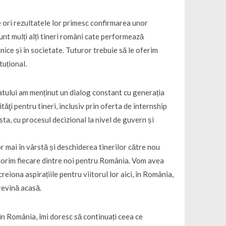
e ori rezultatele lor primesc confirmarea unor
unt mulți alți tineri români cate performează
ilnice și în societate. Tuturor trebuie să le oferim
tuțional.
datului am menținut un dialog constant cu generația
ităţi pentru tineri, inclusiv prin oferta de internship
sta, cu procesul decizional la nivel de guvern și
or mai în vârstă și deschiderea tinerilor către nou
-l dorim fiecare dintre noi pentru România. Vom avea
reiona aspirațiile pentru viitorul lor aici, în România,
 revină acasă.
 din România, îmi doresc să continuați ceea ce