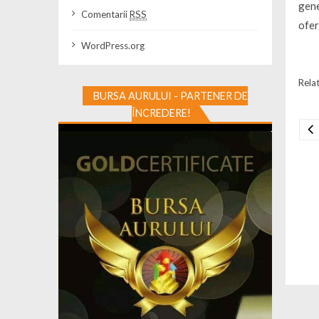
gene
Comentarii
RSS
ofer
WordPress.org
Relat
BURSA AURULUI - PARTENER DE
ÎNCREDERE!
Na