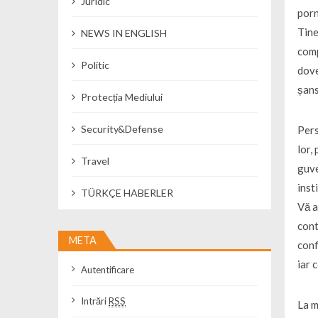
Juridic
porn
Tine
NEWS IN ENGLISH
comp
Politic
dove
șans
Protecția Mediului
Security&Defense
Pers
lor,
Travel
guve
inst
TÜRKÇE HABERLER
Vă a
cont
META
conf
iar 
Autentificare
Intrări
RSS
La m