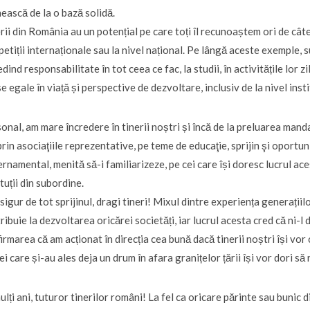
ească de la o bază solidă.
rii din România au un potențial pe care toți îl recunoaștem ori de cât
etiții internaționale sau la nivel național. Pe lângă aceste exemple, s
dind responsabilitate în tot ceea ce fac, la studii, în activitățile lor z
e egale în viață și perspective de dezvoltare, inclusiv de la nivel insti
onal, am mare încredere în tinerii noștri și încă de la preluarea man
 prin asociaţiile reprezentative, pe teme de educaţie, sprijin şi oportun
rnamental, menită să-i familiarizeze, pe cei care își doresc lucrul ace
ituții din subordine.
sigur de tot sprijinul, dragi tineri! Mixul dintre experiența generațiil
ribuie la dezvoltarea oricărei societăți, iar lucrul acesta cred că ni
irmarea că am acționat în direcția cea bună dacă tinerii noștri își vor c
cei care și-au ales deja un drum în afara granițelor țării își vor dori să
ulți ani, tuturor tinerilor români! La fel ca oricare părinte sau bunic