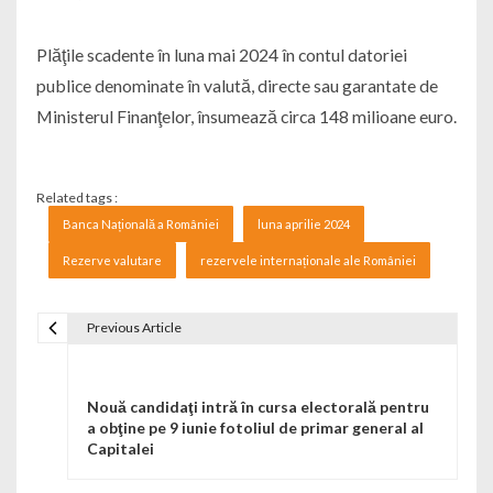
Plăţile scadente în luna mai 2024 în contul datoriei
publice denominate în valută, directe sau garantate de
Ministerul Finanţelor, însumează circa 148 milioane euro.
Related tags :
Banca Națională a României
luna aprilie 2024
Rezerve valutare
rezervele internaționale ale României
Previous Article
Navigare în articole
Nouă candidaţi intră în cursa electorală pentru
a obţine pe 9 iunie fotoliul de primar general al
Capitalei