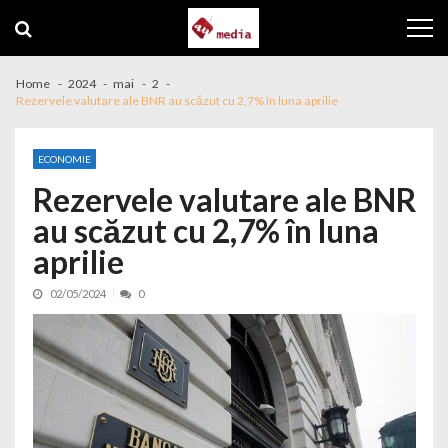
Skip to navigation
Skip to content
Home
2024
mai
2
Rezervele valutare ale BNR au scăzut cu 2,7% în luna aprilie
ECONOMIE
Rezervele valutare ale BNR
au scăzut cu 2,7% în luna
aprilie
02/05/2024
0